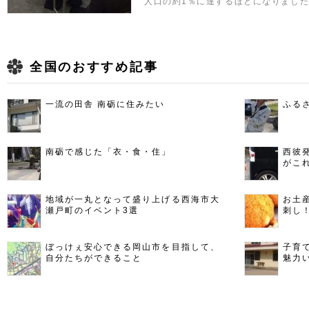
人口の約1％に達するほどになりました
全国のおすすめ記事
一流の田舎 南砺に住みたい
ふる
南砺で感じた「衣・食・住」
西彼
がこ
地域が一丸となって盛り上げる西海市大
お土
瀬戸町のイベント3選
刺し
ぼっけぇ安心できる岡山市を目指して、
子育
自分たちができること
魅力