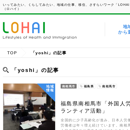
いってみたい、くらしてみたい、地域の仕事、移住、さすらいワーク「LOHAI
（ロハイ）
地
から
TOP
「yoshi」の記事
「yoshi」の記事
地域
南相馬市
福島県
南相馬市
情報
福島県南相馬市「外国人
ランティア活動」
全国的に少子高齢化が進み、日本人労
労働者は年々増え続けています。南相