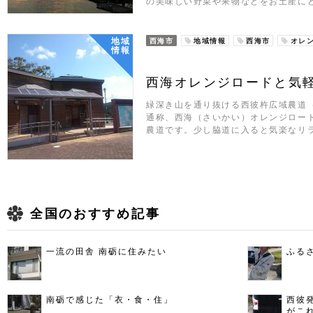
の美味しい野菜や果物などをお土産に
地域
西海市
地域情報
西海市
オレ
情報
西海オレンジロードと気
緑深き山を通り抜ける西彼杵広域農道
通称、西海（さいかい）オレンジロー
農道です。少し脇道に入ると気楽なリ
全国のおすすめ記事
一流の田舎 南砺に住みたい
ふる
南砺で感じた「衣・食・住」
西彼
がこ