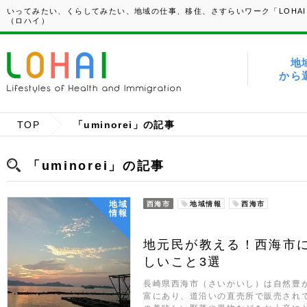
いってみたい、くらしてみたい、地域の仕事、移住、さすらいワーク「LOHAI
（ロハイ）
地
から
TOP
「uminorei」の記事
「uminorei」の記事
地域
西海市
地域情報
西海市
情報
地元民が教える！西海市
しいこと3選
長崎県西海市（さいかいし）は自然豊
富にあり、道沿いの直売所で販売され