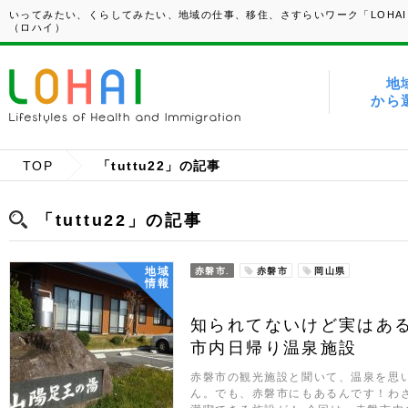
いってみたい、くらしてみたい、地域の仕事、移住、さすらいワーク「LOHAI
（ロハイ）
地
から
TOP
「tuttu22」の記事
「tuttu22」の記事
地域
赤磐市.
赤磐市
岡山県
情報
知られてないけど実はあ
市内日帰り温泉施設
赤磐市の観光施設と聞いて、温泉を思
ん。でも、赤磐市にもあるんです！わ