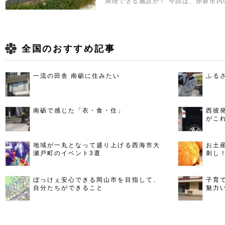
満喫できる施設が！ 今回は、赤磐市内
全国のおすすめ記事
一流の田舎 南砺に住みたい
ふる
南砺で感じた「衣・食・住」
西彼
がこ
地域が一丸となって盛り上げる西海市大
お土
瀬戸町のイベント3選
刺し
ぼっけぇ安心できる岡山市を目指して、
子育
自分たちができること
魅力