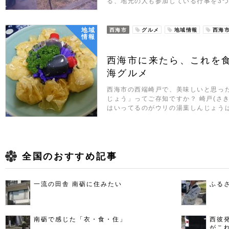
る、地元の人も参加している行事を3つ
地域
西海市
グルメ
地域情報
西海
情報
西海市に来たら、これを
海グルメ
西海市の西端崎戸で、美味しいと思っ
じょう」ってご存知ですか？ 崎戸(さ
はいってるのがウリの湯葉しんじょう
全国のおすすめ記事
一流の田舎 南砺に住みたい
ふる
南砺で感じた「衣・食・住」
西彼
がこ