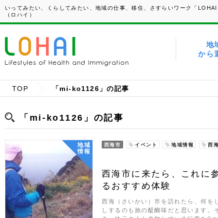
いってみたい、くらしてみたい、地域の仕事、移住、さすらいワーク「LOHAI
（ロハイ）
地
から
TOP
「mi-ko1126」の記事
「mi-ko1126」の記事
地域
西海市
イベント
地域情報
西
情報
西海市に来たら、これに
るおすすめ体験
西海（さいかい）市を訪れたら、何を
しするのも旅の醍醐味だと思います。