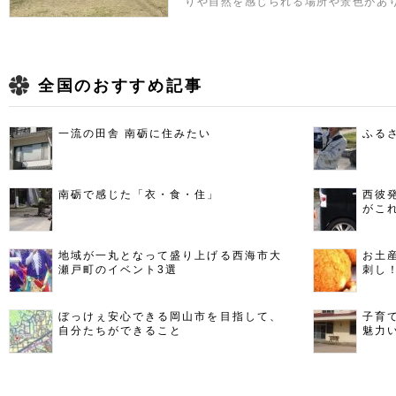
りや自然を感じられる場所や景色があ
全国のおすすめ記事
一流の田舎 南砺に住みたい
ふる
南砺で感じた「衣・食・住」
西彼
がこ
地域が一丸となって盛り上げる西海市大
お土
瀬戸町のイベント3選
刺し
ぼっけぇ安心できる岡山市を目指して、
子育
自分たちができること
魅力