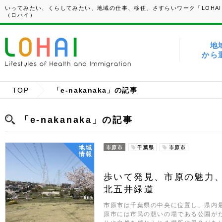
いってみたい、くらしてみたい、地域の仕事、移住、さすらいワーク「LOHAI
（ロハイ）
地
から
TOP
「e-nakanaka」の記事
「e-nakanaka」の記事
地域
市原市
千葉県
市原市
情報
歩いて発見、市原の魅力
北五井緑道
市原市は千葉県の中央に位置し、県内
原市には市民の憩いの場である公園が