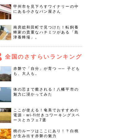
甲州市を見下ろすワイナリーの中
にある小さなパン屋さん
南房総和田町で見つけた！転飼養
蜂家の貴重なハチミツがある「島
津養蜂場」。
全国のさすらいランキング
赤磐で「自分」が育つ ── 子ども
も、大人も。
体の芯まで癒される！八幡平市の
魅力に浸かってみた
ここが使える！奄美でおすすめの
電源・wi-fi付きコワーキングスペ
ースとカフェ7選
桃のルーツはここにあり！？白桃
が生み出す赤磐の魅力