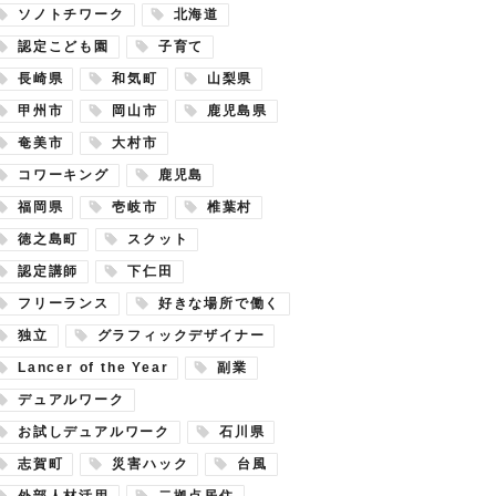
ソノトチワーク
北海道
認定こども園
子育て
長崎県
和気町
山梨県
甲州市
岡山市
鹿児島県
奄美市
大村市
コワーキング
鹿児島
福岡県
壱岐市
椎葉村
徳之島町
スクット
認定講師
下仁田
フリーランス
好きな場所で働く
独立
グラフィックデザイナー
Lancer of the Year
副業
デュアルワーク
お試しデュアルワーク
石川県
志賀町
災害ハック
台風
外部人材活用
二拠点居住