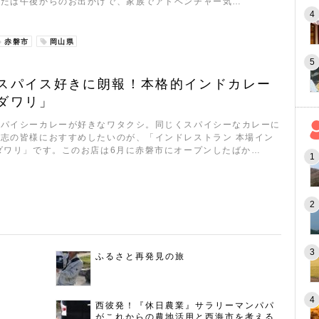
または午後からのお出かけで、家族でアドベンチャー気…
赤磐市
岡山県
スパイス好きに朗報！本格的インドカレー
ダワリ」
スパイシーカレーが好きなワタクシ。同じくスパイシーなカレーに
志の皆様におすすめしたいのが、「インドレストラン 本場イン
ダワリ」です。このお店は6月に赤磐市にオープンしたばか…
ふるさと再発見の旅
西彼発！『休日農業』サラリーマンパパ
がこれからの農地活用と西海市を考える