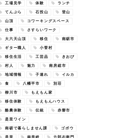
工場見学
体験
ランチ
てんぷら
石投山
登山
山頂
コワーキングスペース
仕事
さすらいワーク
大六天山頂
移住
南砺市
ギター職人
小菅村
移住生活
工芸品
きおび
村人
魅力
南房総市
地域情報
子連れ
イルカ
食
八幡平市
別荘
柳川市
もえもん家
移住体験
もえもんハウス
酪農体験
伝統
赤磐市
是里ワイン
南砺で暮らしません課
ゴボウ
是里
南房総
六郎右衛門