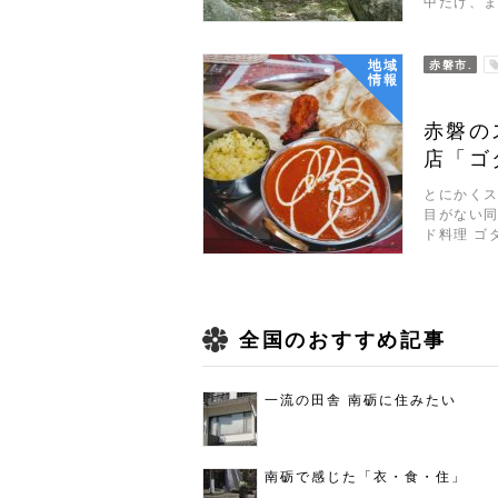
中だけ、
地域
赤磐市.
情報
赤磐の
店「ゴ
とにかく
目がない同
ド料理 ゴ
全国のおすすめ記事
一流の田舎 南砺に住みたい
南砺で感じた「衣・食・住」