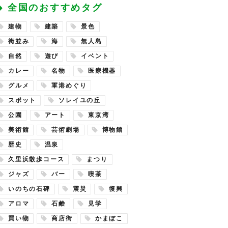
全国のおすすめタグ
建物
建築
景色
街並み
海
無人島
自然
遊び
イベント
カレー
名物
医療機器
グルメ
軍港めぐり
スポット
ソレイユの丘
公園
アート
東京湾
美術館
芸術劇場
博物館
歴史
温泉
久里浜散歩コース
まつり
ジャズ
バー
喫茶
いのちの石碑
震災
復興
アロマ
石鹸
見学
買い物
商店街
かまぼこ