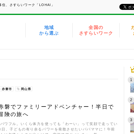
住、さすらいワーク「LOHAI」
地域
全国の
から選ぶ
さすらいワーク
赤磐市
岡山県
赤磐でファミリーアドベンチャー！半日で
冒険の旅へ
てパワフル。いくら体力を使っても「わーい」って笑顔で走ってい
休日、子どもの有り余るパワーを発散させたいパパママに！午前