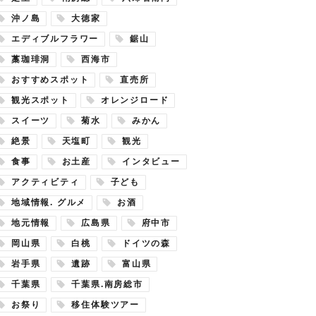
沖ノ島
大徳家
エディブルフラワー
鋸山
藁珈琲洞
西海市
おすすめスポット
直売所
観光スポット
オレンジロード
スイーツ
菊水
みかん
絶景
天塩町
観光
食事
お土産
インタビュー
アクティビティ
子ども
地域情報. グルメ
お酒
地元情報
広島県
府中市
岡山県
白桃
ドイツの森
岩手県
遺跡
富山県
千葉県
千葉県.南房総市
お祭り
移住体験ツアー