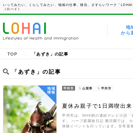
いってみたい、くらしてみたい、地域の仕事、移住、さすらいワーク「LOHAI
（ロハイ）
地
から
TOP
「あずき」の記事
「あずき」の記事
地域
甲州市
山梨県
甲州市
情報
夏休み親子で1日満喫出
甲州市は、NHK朝の連続テレビ小説「
す。 ハーブ庭園旅日記 勝沼園では、
体験イベントを行っています。甘草屋