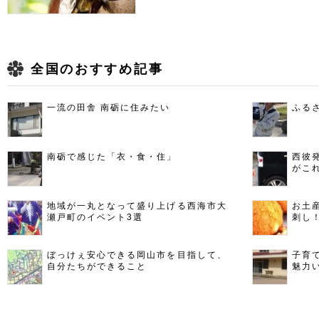
全国のおすすめ記事
一流の田舎 南砺に住みたい
ふる
南砺で感じた「衣・食・住」
西彼
がこ
地域が一丸となって盛り上げる西海市大
お土
瀬戸町のイベント3選
刺し
ぼっけぇ安心できる岡山市を目指して、
子育
自分たちができること
魅力