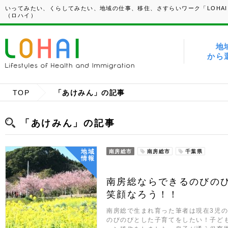
いってみたい、くらしてみたい、地域の仕事、移住、さすらいワーク「LOHAI
（ロハイ）
地
から
TOP
「あけみん」の記事
「あけみん」の記事
地域
南房総市
南房総市
千葉県
情報
南房総ならできるのびの
笑顔なろう！！
南房総で生まれ育った筆者は現在3児
のびのびとした子育てをしたい！子ど