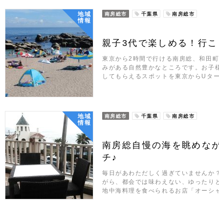
地域
南房総市
千葉県
南房総市
情報
親子3代で楽しめる！行
東京から2時間で行ける南房総、和田町
みがある自然豊かなところです。お子
してもらえるスポットを東京からUタ
地域
南房総市
千葉県
南房総市
情報
南房総自慢の海を眺めな
チ♪
毎日があわただしく過ぎていませんか
がら、都会では味わえない、ゆったり
地中海料理を食べられるお店「オーシャ