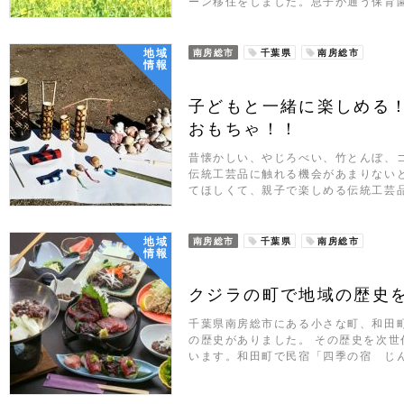
ーン移住をしました。息子が通う保育
地域
南房総市
千葉県
南房総市
情報
子どもと一緒に楽しめる
おもちゃ！！
昔懐かしい、やじろべい、竹とんぼ、
伝統工芸品に触れる機会があまりない
てほしくて、親子で楽しめる伝統工芸
地域
南房総市
千葉県
南房総市
情報
クジラの町で地域の歴史
千葉県南房総市にある小さな町、和田
の歴史がありました。 その歴史を次
います。和田町で民宿「四季の宿 じ