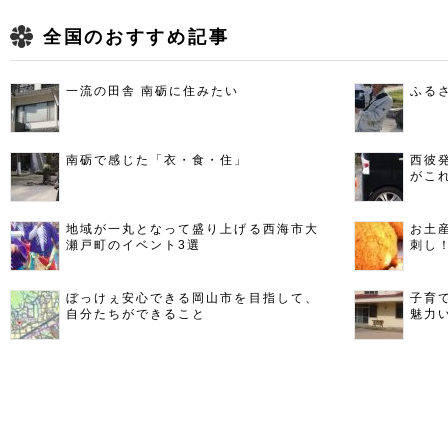
全国のおすすめ記事
一流の田舎 南砺に住みたい
ふる
南砺で感じた「衣・食・住」
西彼
がこ
地域が一丸となって盛り上げる西海市大
お土
瀬戸町のイベント3選
刺し
ぼっけぇ安心できる岡山市を目指して、
子育
自分たちができること
魅力