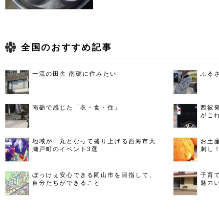
全国のおすすめ記事
一流の田舎 南砺に住みたい
ふる
南砺で感じた「衣・食・住」
西彼
がこ
地域が一丸となって盛り上げる西海市大
お土
瀬戸町のイベント3選
刺し
ぼっけぇ安心できる岡山市を目指して、
子育
自分たちができること
魅力