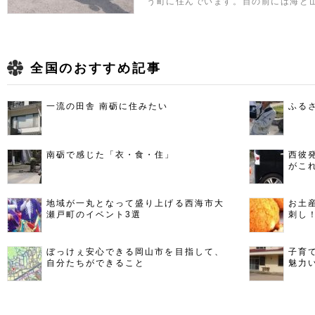
う町に住んでいます。目の前には海と
全国のおすすめ記事
一流の田舎 南砺に住みたい
ふる
南砺で感じた「衣・食・住」
西彼
がこ
地域が一丸となって盛り上げる西海市大
お土
瀬戸町のイベント3選
刺し
ぼっけぇ安心できる岡山市を目指して、
子育
自分たちができること
魅力