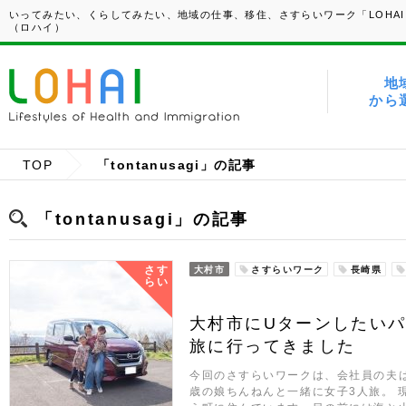
いってみたい、くらしてみたい、地域の仕事、移住、さすらいワーク「LOHAI
（ロハイ）
地
から
TOP
「tontanusagi」の記事
「tontanusagi」の記事
さす
大村市
さすらいワーク
長崎県
らい
大村市にUターンしたい
旅に行ってきました
今回のさすらいワークは、会社員の夫は
歳の娘ちんねんと一緒に女子3人旅。 