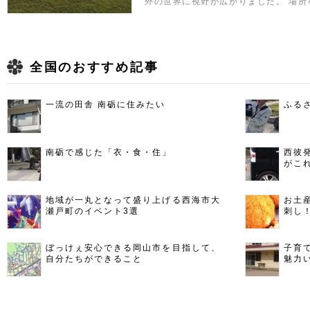
外の世界に視野が広がりました。 場所
全国のおすすめ記事
一流の田舎 南砺に住みたい
ふる
南砺で感じた「衣・食・住」
西彼
がこ
地域が一丸となって盛り上げる西海市大
お土
瀬戸町のイベント3選
刺し
ぼっけぇ安心できる岡山市を目指して、
子育
自分たちができること
魅力