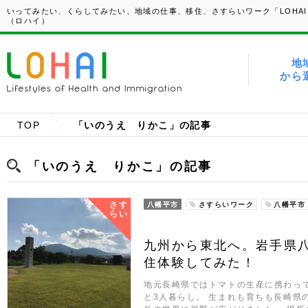
いってみたい、くらしてみたい、地域の仕事、移住、さすらいワーク「LOHAI
（ロハイ）
地
から
TOP
「いのうえ りかこ」の記事
「いのうえ りかこ」の記事
さす
八幡平市
さすらいワーク
八幡平市
らい
九州から東北へ。岩手県
住体験してみた！
地元長崎県ではトマトの生産に携わっ
と3人暮らし。 生まれも育ちも長崎県