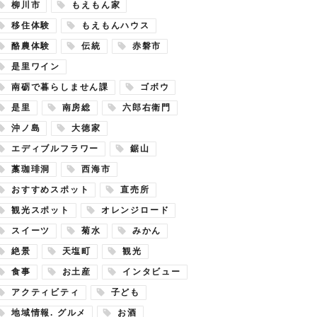
柳川市
もえもん家
移住体験
もえもんハウス
酪農体験
伝統
赤磐市
是里ワイン
南砺で暮らしません課
ゴボウ
是里
南房総
六郎右衛門
沖ノ島
大徳家
エディブルフラワー
鋸山
藁珈琲洞
西海市
おすすめスポット
直売所
観光スポット
オレンジロード
スイーツ
菊水
みかん
絶景
天塩町
観光
食事
お土産
インタビュー
アクティビティ
子ども
地域情報. グルメ
お酒