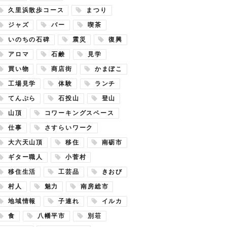
久里浜散歩コース
まつり
ジャズ
バー
喫茶
いのちの石碑
震災
復興
アロマ
石鹸
見学
買い物
商店街
かまぼこ
工場見学
体験
ランチ
てんぷら
石投山
登山
山頂
コワーキングスペース
仕事
さすらいワーク
大六天山頂
移住
南砺市
ギター職人
小菅村
移住生活
工芸品
きおび
村人
魅力
南房総市
地域情報
子連れ
イルカ
食
八幡平市
別荘