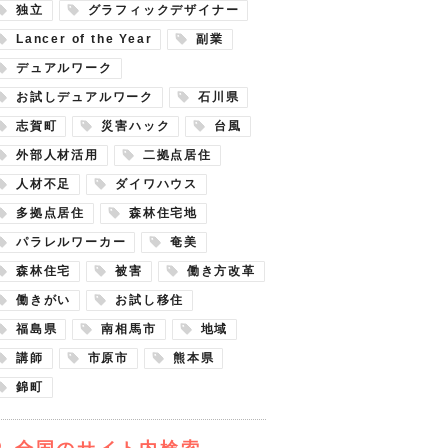
独立
グラフィックデザイナー
Lancer of the Year
副業
デュアルワーク
お試しデュアルワーク
石川県
志賀町
災害ハック
台風
外部人材活用
二拠点居住
人材不足
ダイワハウス
多拠点居住
森林住宅地
パラレルワーカー
奄美
森林住宅
被害
働き方改革
働きがい
お試し移住
福島県
南相馬市
地域
講師
市原市
熊本県
錦町