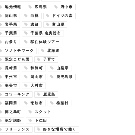
地元情報
広島県
府中市
岡山県
白桃
ドイツの森
岩手県
遺跡
富山県
千葉県
千葉県.南房総市
お祭り
移住体験ツアー
ソノトチワーク
北海道
認定こども園
子育て
長崎県
和気町
山梨県
甲州市
岡山市
鹿児島県
奄美市
大村市
コワーキング
鹿児島
福岡県
壱岐市
椎葉村
徳之島町
スクット
認定講師
下仁田
フリーランス
好きな場所で働く