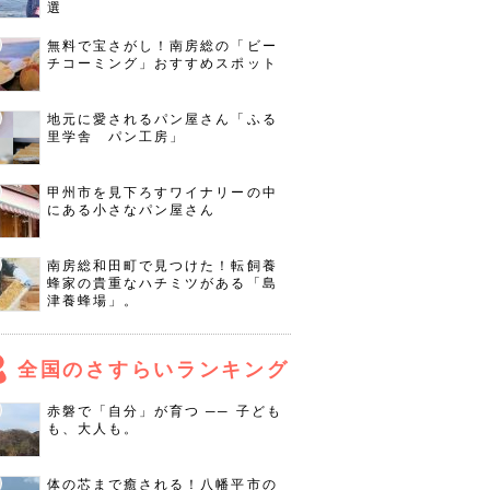
選
無料で宝さがし！南房総の「ビー
チコーミング」おすすめスポット
地元に愛されるパン屋さん「ふる
里学舎 パン工房」
甲州市を見下ろすワイナリーの中
にある小さなパン屋さん
南房総和田町で見つけた！転飼養
蜂家の貴重なハチミツがある「島
津養蜂場」。
全国のさすらいランキング
赤磐で「自分」が育つ ── 子ども
も、大人も。
体の芯まで癒される！八幡平市の