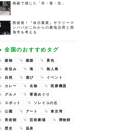
南砺で感じた「衣・食・住」
西彼発！『休日農業』サラリーマ
ンパパがこれからの農地活用と西
海市を考える
全国のおすすめタグ
建物
建築
景色
街並み
海
無人島
自然
遊び
イベント
カレー
名物
医療機器
グルメ
軍港めぐり
スポット
ソレイユの丘
公園
アート
東京湾
美術館
芸術劇場
博物館
歴史
温泉