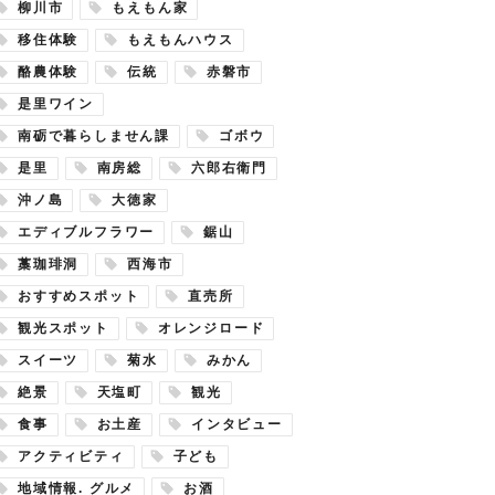
柳川市
もえもん家
移住体験
もえもんハウス
酪農体験
伝統
赤磐市
是里ワイン
南砺で暮らしません課
ゴボウ
是里
南房総
六郎右衛門
沖ノ島
大徳家
エディブルフラワー
鋸山
藁珈琲洞
西海市
おすすめスポット
直売所
観光スポット
オレンジロード
スイーツ
菊水
みかん
絶景
天塩町
観光
食事
お土産
インタビュー
アクティビティ
子ども
地域情報. グルメ
お酒