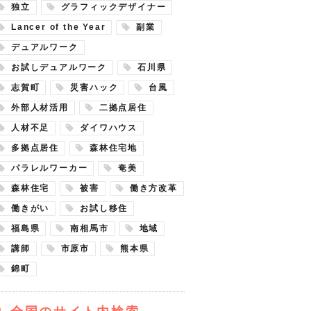
独立
グラフィックデザイナー
Lancer of the Year
副業
デュアルワーク
お試しデュアルワーク
石川県
志賀町
災害ハック
台風
外部人材活用
二拠点居住
人材不足
ダイワハウス
多拠点居住
森林住宅地
パラレルワーカー
奄美
森林住宅
被害
働き方改革
働きがい
お試し移住
福島県
南相馬市
地域
講師
市原市
熊本県
錦町