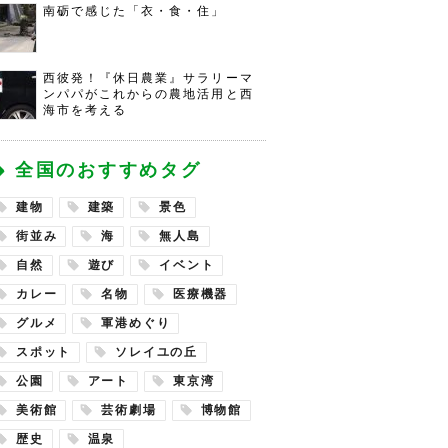
南砺で感じた「衣・食・住」
西彼発！『休日農業』サラリーマ
ンパパがこれからの農地活用と西
海市を考える
全国のおすすめタグ
建物
建築
景色
街並み
海
無人島
自然
遊び
イベント
カレー
名物
医療機器
グルメ
軍港めぐり
スポット
ソレイユの丘
公園
アート
東京湾
美術館
芸術劇場
博物館
歴史
温泉