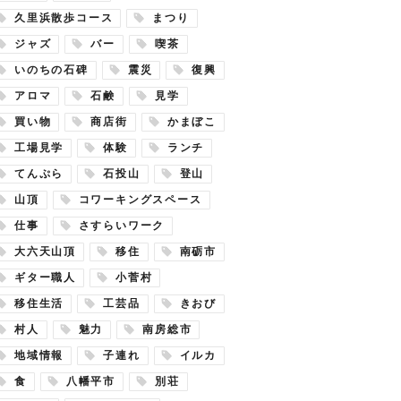
久里浜散歩コース
まつり
ジャズ
バー
喫茶
いのちの石碑
震災
復興
アロマ
石鹸
見学
買い物
商店街
かまぼこ
工場見学
体験
ランチ
てんぷら
石投山
登山
山頂
コワーキングスペース
仕事
さすらいワーク
大六天山頂
移住
南砺市
ギター職人
小菅村
移住生活
工芸品
きおび
村人
魅力
南房総市
地域情報
子連れ
イルカ
食
八幡平市
別荘