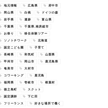
地元情報
広島県
府中市
岡山県
白桃
ドイツの森
岩手県
遺跡
富山県
千葉県
千葉県.南房総市
お祭り
移住体験ツアー
ソノトチワーク
北海道
認定こども園
子育て
長崎県
和気町
山梨県
甲州市
岡山市
鹿児島県
奄美市
大村市
コワーキング
鹿児島
福岡県
壱岐市
椎葉村
徳之島町
スクット
認定講師
下仁田
フリーランス
好きな場所で働く