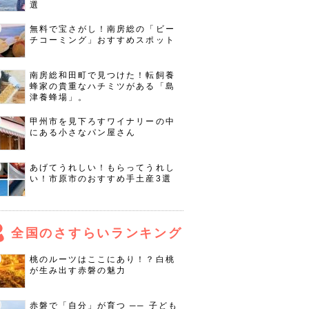
選
無料で宝さがし！南房総の「ビー
チコーミング」おすすめスポット
南房総和田町で見つけた！転飼養
蜂家の貴重なハチミツがある「島
津養蜂場」。
甲州市を見下ろすワイナリーの中
にある小さなパン屋さん
あげてうれしい！もらってうれし
い！市原市のおすすめ手土産3選
全国のさすらいランキング
桃のルーツはここにあり！？白桃
が生み出す赤磐の魅力
赤磐で「自分」が育つ ── 子ども