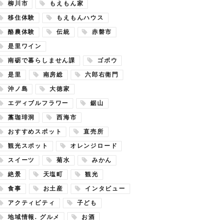
柳川市
もえもん家
移住体験
もえもんハウス
酪農体験
伝統
赤磐市
是里ワイン
南砺で暮らしません課
ゴボウ
是里
南房総
六郎右衛門
沖ノ島
大徳家
エディブルフラワー
鋸山
藁珈琲洞
西海市
おすすめスポット
直売所
観光スポット
オレンジロード
スイーツ
菊水
みかん
絶景
天塩町
観光
食事
お土産
インタビュー
アクティビティ
子ども
地域情報. グルメ
お酒