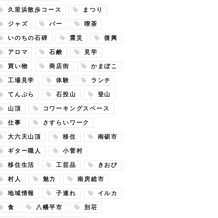
久里浜散歩コース
まつり
ジャズ
バー
喫茶
いのちの石碑
震災
復興
アロマ
石鹸
見学
買い物
商店街
かまぼこ
工場見学
体験
ランチ
てんぷら
石投山
登山
山頂
コワーキングスペース
仕事
さすらいワーク
大六天山頂
移住
南砺市
ギター職人
小菅村
移住生活
工芸品
きおび
村人
魅力
南房総市
地域情報
子連れ
イルカ
食
八幡平市
別荘