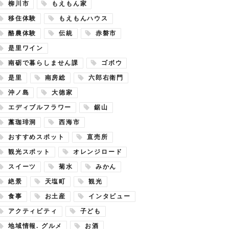
柳川市
もえもん家
移住体験
もえもんハウス
酪農体験
伝統
赤磐市
是里ワイン
南砺で暮らしません課
ゴボウ
是里
南房総
六郎右衛門
沖ノ島
大徳家
エディブルフラワー
鋸山
藁珈琲洞
西海市
おすすめスポット
直売所
観光スポット
オレンジロード
スイーツ
菊水
みかん
絶景
天塩町
観光
食事
お土産
インタビュー
アクティビティ
子ども
地域情報. グルメ
お酒