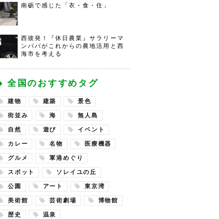
南砺で感じた「衣・食・住」
西彼発！『休日農業』サラリーマ
ンパパがこれからの農地活用と西
海市を考える
全国のおすすめタグ
建物
建築
景色
街並み
海
無人島
自然
遊び
イベント
カレー
名物
医療機器
グルメ
軍港めぐり
スポット
ソレイユの丘
公園
アート
東京湾
美術館
芸術劇場
博物館
歴史
温泉