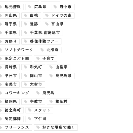
地元情報
広島県
府中市
岡山県
白桃
ドイツの森
岩手県
遺跡
富山県
千葉県
千葉県.南房総市
お祭り
移住体験ツアー
ソノトチワーク
北海道
認定こども園
子育て
長崎県
和気町
山梨県
甲州市
岡山市
鹿児島県
奄美市
大村市
コワーキング
鹿児島
福岡県
壱岐市
椎葉村
徳之島町
スクット
認定講師
下仁田
フリーランス
好きな場所で働く