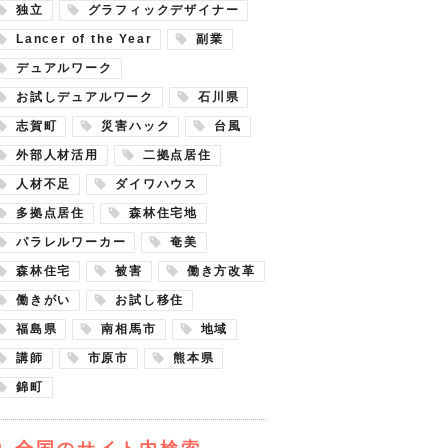
独立
グラフィックデザイナー
Lancer of the Year
副業
デュアルワーク
お試しデュアルワーク
石川県
志賀町
災害ハック
台風
外部人材活用
二拠点居住
人材不足
ダイワハウス
多拠点居住
森林住宅地
パラレルワーカー
奄美
森林住宅
被害
働き方改革
働きがい
お試し移住
福島県
南相馬市
地域
講師
市原市
熊本県
錦町