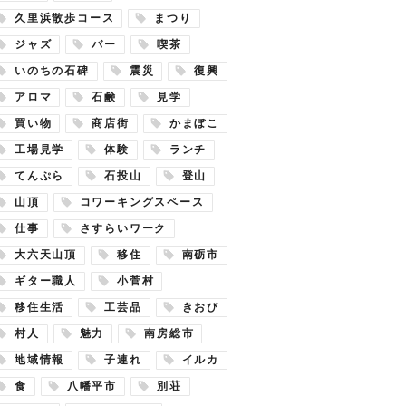
久里浜散歩コース
まつり
ジャズ
バー
喫茶
いのちの石碑
震災
復興
アロマ
石鹸
見学
買い物
商店街
かまぼこ
工場見学
体験
ランチ
てんぷら
石投山
登山
山頂
コワーキングスペース
仕事
さすらいワーク
大六天山頂
移住
南砺市
ギター職人
小菅村
移住生活
工芸品
きおび
村人
魅力
南房総市
地域情報
子連れ
イルカ
食
八幡平市
別荘