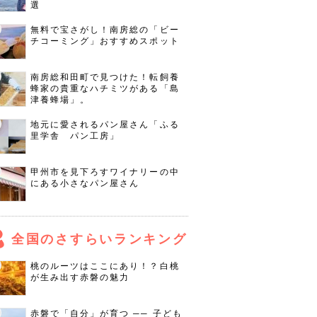
選
無料で宝さがし！南房総の「ビー
チコーミング」おすすめスポット
南房総和田町で見つけた！転飼養
蜂家の貴重なハチミツがある「島
津養蜂場」。
地元に愛されるパン屋さん「ふる
里学舎 パン工房」
甲州市を見下ろすワイナリーの中
にある小さなパン屋さん
全国のさすらいランキング
桃のルーツはここにあり！？白桃
が生み出す赤磐の魅力
赤磐で「自分」が育つ ── 子ども