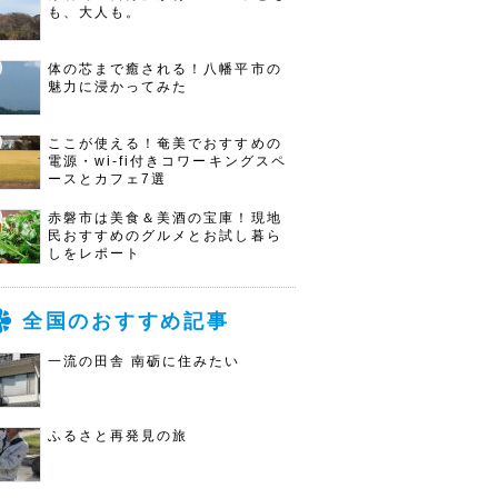
も、大人も。
体の芯まで癒される！八幡平市の
魅力に浸かってみた
ここが使える！奄美でおすすめの
電源・wi-fi付きコワーキングスペ
ースとカフェ7選
赤磐市は美食＆美酒の宝庫！現地
民おすすめのグルメとお試し暮ら
しをレポート
全国のおすすめ記事
一流の田舎 南砺に住みたい
ふるさと再発見の旅