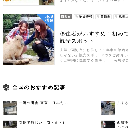
ます♪ みなさんご存じバイオパーク・
地域
西海市
地域情報
西海市
観光
情報
移住者がおすすめ！初め
観光スポット
夫婦で西海市に移住して１年半の筆者
しかない」観光スポット3つをご紹介い
うど中間に位置する西海市。「長崎県
全国のおすすめ記事
一流の田舎 南砺に住みたい
ふる
南砺で感じた「衣・食・住」
西彼
がこ