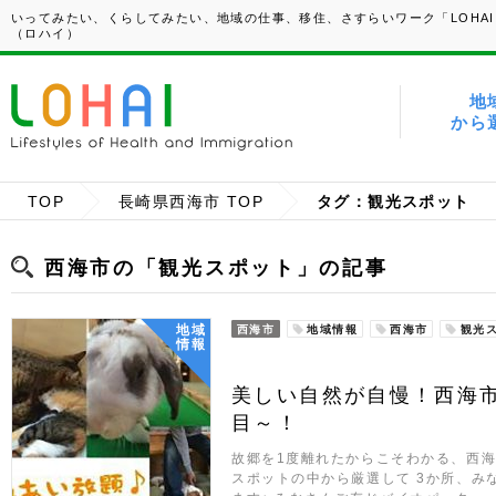
いってみたい、くらしてみたい、地域の仕事、移住、さすらいワーク「LOHAI
（ロハイ）
地
から
TOP
長崎県西海市 TOP
タグ：観光スポット
西海市の「観光スポット」の記事
地域
西海市
地域情報
西海市
観光
情報
美しい自然が自慢！西海
目～！
故郷を1度離れたからこそわかる、西
スポットの中から厳選して 3か所、み