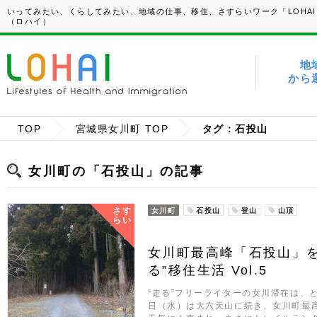
いってみたい、くらしてみたい、地域の仕事、移住、さすらいワーク「LOHAI
（ロハイ）
地
から
TOP
宮城県女川町 TOP
タグ：石投山
女川町の「石投山」の記事
さす
女川町
石投山
登山
山頂
らい
女川町最高峰「石投山」を
る”移住生活 Vol.5
“走る”フリーライターの女川滞在は、
日（水）は大六天山に続き、女川町最