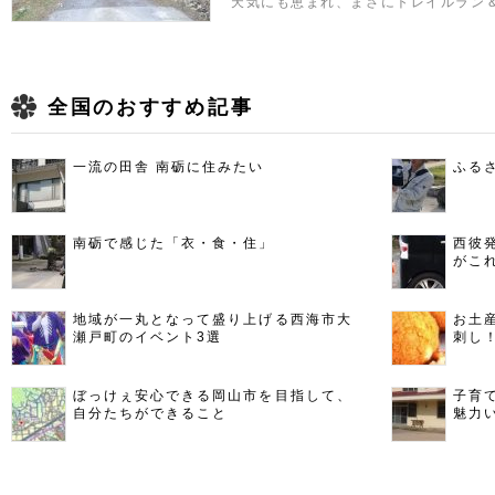
天気にも恵まれ、まさにトレイルラン
全国のおすすめ記事
一流の田舎 南砺に住みたい
ふる
南砺で感じた「衣・食・住」
西彼
がこ
地域が一丸となって盛り上げる西海市大
お土
瀬戸町のイベント3選
刺し
ぼっけぇ安心できる岡山市を目指して、
子育
自分たちができること
魅力