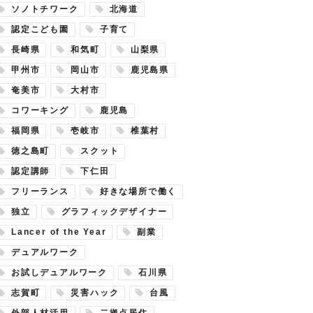
ソノトチワーク
北海道
認定こども園
子育て
長崎県
和気町
山梨県
甲州市
岡山市
鹿児島県
奄美市
大村市
コワーキング
鹿児島
福岡県
壱岐市
椎葉村
徳之島町
スクット
認定講師
下仁田
フリーランス
好きな場所で働く
独立
グラフィックデザイナー
Lancer of the Year
副業
デュアルワーク
お試しデュアルワーク
石川県
志賀町
災害ハック
台風
外部人材活用
二拠点居住