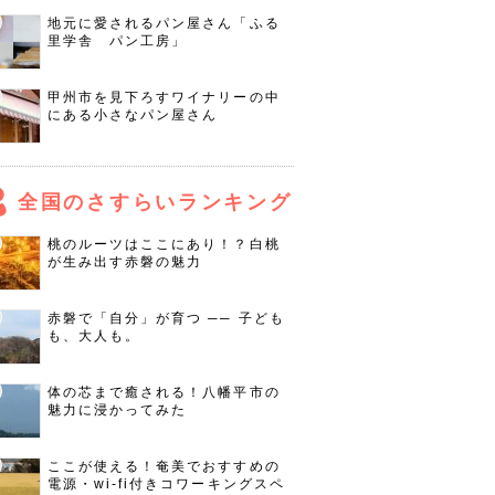
地元に愛されるパン屋さん「ふる
里学舎 パン工房」
甲州市を見下ろすワイナリーの中
にある小さなパン屋さん
全国のさすらいランキング
桃のルーツはここにあり！？白桃
が生み出す赤磐の魅力
赤磐で「自分」が育つ ── 子ども
も、大人も。
体の芯まで癒される！八幡平市の
魅力に浸かってみた
ここが使える！奄美でおすすめの
電源・wi-fi付きコワーキングスペ