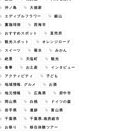
沖ノ島
大徳家
エディブルフラワー
鋸山
藁珈琲洞
西海市
おすすめスポット
直売所
観光スポット
オレンジロード
スイーツ
菊水
みかん
絶景
天塩町
観光
食事
お土産
インタビュー
アクティビティ
子ども
地域情報. グルメ
お酒
地元情報
広島県
府中市
岡山県
白桃
ドイツの森
岩手県
遺跡
富山県
千葉県
千葉県.南房総市
お祭り
移住体験ツアー