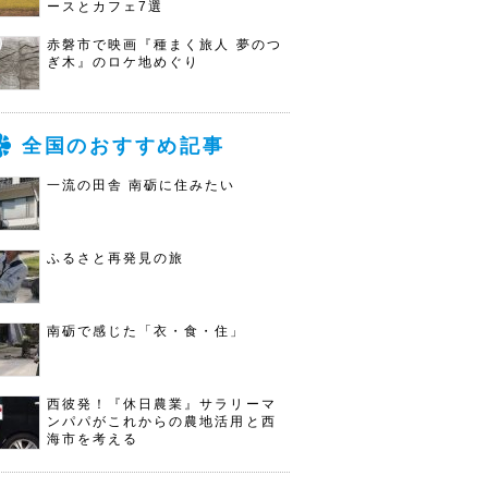
ースとカフェ7選
赤磐市で映画『種まく旅人 夢のつ
ぎ木』のロケ地めぐり
全国のおすすめ記事
一流の田舎 南砺に住みたい
ふるさと再発見の旅
南砺で感じた「衣・食・住」
西彼発！『休日農業』サラリーマ
ンパパがこれからの農地活用と西
海市を考える