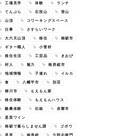
工場見学
体験
ランチ
てんぷら
石投山
登山
山頂
コワーキングスペース
仕事
さすらいワーク
大六天山頂
移住
南砺市
ギター職人
小菅村
移住生活
工芸品
きおび
村人
魅力
南房総市
地域情報
子連れ
イルカ
食
八幡平市
別荘
柳川市
もえもん家
移住体験
もえもんハウス
酪農体験
伝統
赤磐市
是里ワイン
南砺で暮らしません課
ゴボウ
是里
南房総
六郎右衛門