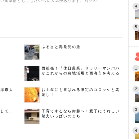
しい建築物としてもたいへん人気があります。別館の…
ふるさと再発見の旅
西彼発！『休日農業』サラリーマンパパ
がこれからの農地活用と西海市を考える
西海市大
お土産にも喜ばれる限定のコロッケと馬
刺し！
指して、
子育てするなら赤磐へ！親子にうれしい
魅力いっぱいのまち