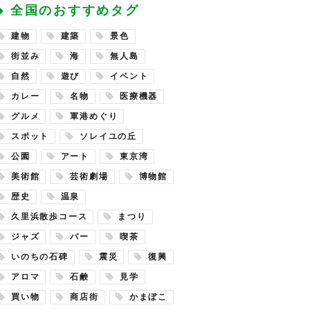
全国のおすすめタグ
建物
建築
景色
街並み
海
無人島
自然
遊び
イベント
カレー
名物
医療機器
グルメ
軍港めぐり
スポット
ソレイユの丘
公園
アート
東京湾
美術館
芸術劇場
博物館
歴史
温泉
久里浜散歩コース
まつり
ジャズ
バー
喫茶
いのちの石碑
震災
復興
アロマ
石鹸
見学
買い物
商店街
かまぼこ