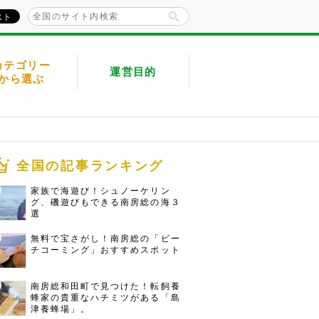
カテゴリー
運営目的
から選ぶ
全国の記事ランキング
家族で海遊び！シュノーケリン
グ、磯遊びもできる南房総の海３
選
無料で宝さがし！南房総の「ビー
チコーミング」おすすめスポット
南房総和田町で見つけた！転飼養
蜂家の貴重なハチミツがある「島
津養蜂場」。