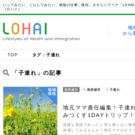
いってみたい、くらしてみたい、地域の仕事、移住、さすらいワーク「LOHAI
（ロハイ）
地
から
TOP
タグ：子連れ
「子連れ」の記事
地域
南房総市
南房総市
子連れ
情報
地元ママ責任編集！子連
みつくす1DAYトリップ！
温暖な気候でめったに雪も降らない南
体感してみませんか？地元ママがオス