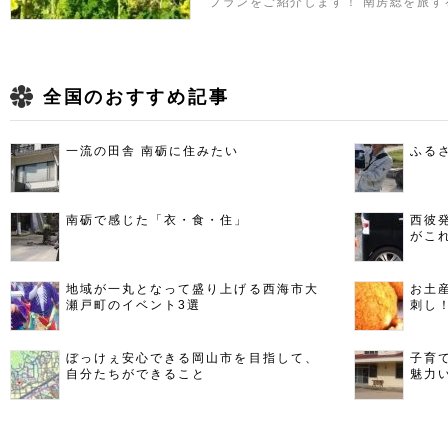
プランをご紹介します！ 南房総を旅す
全国のおすすめ記事
一流の田舎 南砺に住みたい
ふる
南砺で感じた「衣・食・住」
西彼
がこ
地域が一丸となって盛り上げる西海市大
お土
瀬戸町のイベント3選
刺し
ぼっけぇ安心できる岡山市を目指して、
子育
自分たちができること
魅力