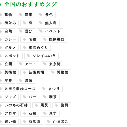
全国のおすすめタグ
建物
建築
景色
街並み
海
無人島
自然
遊び
イベント
カレー
名物
医療機器
グルメ
軍港めぐり
スポット
ソレイユの丘
公園
アート
東京湾
美術館
芸術劇場
博物館
歴史
温泉
久里浜散歩コース
まつり
ジャズ
バー
喫茶
いのちの石碑
震災
復興
アロマ
石鹸
見学
買い物
商店街
かまぼこ