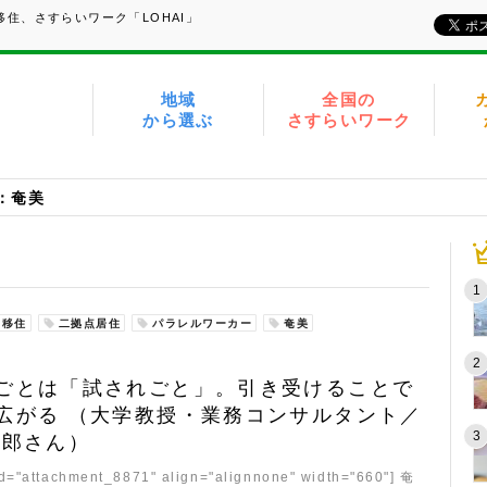
住、さすらいワーク「LOHAI」
地域
全国の
から選ぶ
さすらいワーク
：奄美
移住
二拠点居住
パラレルワーカー
奄美
ごとは「試されごと」。引き受けることで
広がる （大学教授・業務コンサルタント／
一郎さん）
id="attachment_8871" align="alignnone" width="660"] 奄