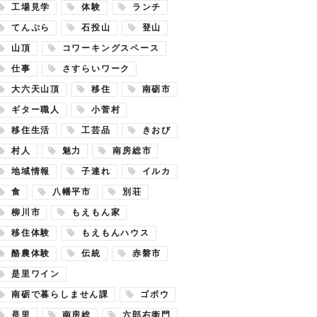
工場見学
体験
ランチ
てんぷら
石投山
登山
山頂
コワーキングスペース
仕事
さすらいワーク
大六天山頂
移住
南砺市
ギター職人
小菅村
移住生活
工芸品
きおび
村人
魅力
南房総市
地域情報
子連れ
イルカ
食
八幡平市
別荘
柳川市
もえもん家
移住体験
もえもんハウス
酪農体験
伝統
赤磐市
是里ワイン
南砺で暮らしません課
ゴボウ
是里
南房総
六郎右衛門