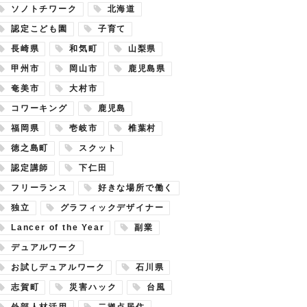
ソノトチワーク
北海道
認定こども園
子育て
長崎県
和気町
山梨県
甲州市
岡山市
鹿児島県
奄美市
大村市
コワーキング
鹿児島
福岡県
壱岐市
椎葉村
徳之島町
スクット
認定講師
下仁田
フリーランス
好きな場所で働く
独立
グラフィックデザイナー
Lancer of the Year
副業
デュアルワーク
お試しデュアルワーク
石川県
志賀町
災害ハック
台風
外部人材活用
二拠点居住