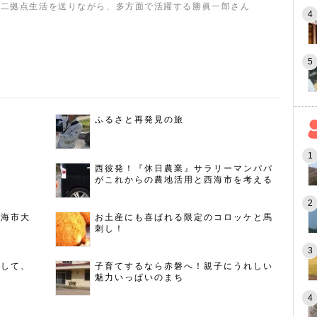
の二拠点生活を送りながら、多方面で活躍する勝眞一郎さん
ふるさと再発見の旅
西彼発！『休日農業』サラリーマンパパ
がこれからの農地活用と西海市を考える
西海市大
お土産にも喜ばれる限定のコロッケと馬
刺し！
指して、
子育てするなら赤磐へ！親子にうれしい
魅力いっぱいのまち