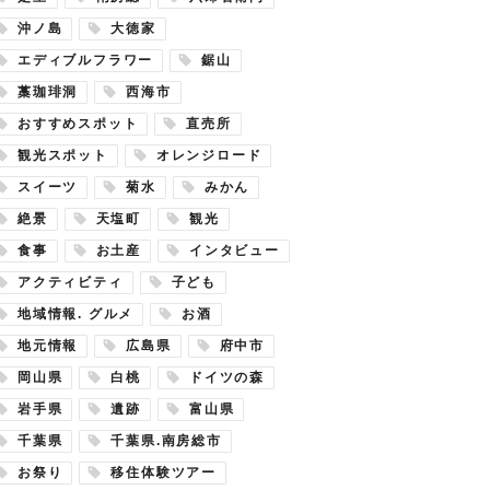
沖ノ島
大徳家
エディブルフラワー
鋸山
藁珈琲洞
西海市
おすすめスポット
直売所
観光スポット
オレンジロード
スイーツ
菊水
みかん
絶景
天塩町
観光
食事
お土産
インタビュー
アクティビティ
子ども
地域情報. グルメ
お酒
地元情報
広島県
府中市
岡山県
白桃
ドイツの森
岩手県
遺跡
富山県
千葉県
千葉県.南房総市
お祭り
移住体験ツアー