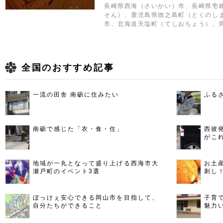
長崎県西海（さいかい）市、長崎県壱
そん）、鹿児島県徳之島町（とくのし
市、北海道天塩町（てしおちょう）、
全国のおすすめ記事
一流の田舎 南砺に住みたい
ふる
南砺で感じた「衣・食・住」
西彼
がこ
地域が一丸となって盛り上げる西海市大
お土
瀬戸町のイベント3選
刺し
ぼっけぇ安心できる岡山市を目指して、
子育
自分たちができること
魅力