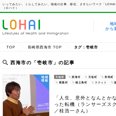
いってみたい、くらしてみたい、地域の仕事、移住、さすらいワーク「LOHAI
（ロハイ）
地
から
TOP
長崎県西海市 TOP
タグ：壱岐市
西海市の「壱岐市」の記事
地域
天塩町
西海市
天塩町
和気町
情報
椎葉村
徳之島町
スクット
「人生、意外となんとか
った転機（ランサーズス
／桂浩一さん）