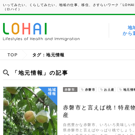
いってみたい、くらしてみたい、地域の仕事、移住、さすらいワーク「LOHAI
（ロハイ）
地
から
TOP
タグ：地元情報
「地元情報」の記事
地域
赤磐市.
赤磐市
お土産
地元情
情報
赤磐市と言えば桃！特産物
産
自然豊かな赤磐市、いろいろ美味しい
県赤磐市と言えばやっぱり桃でしょう