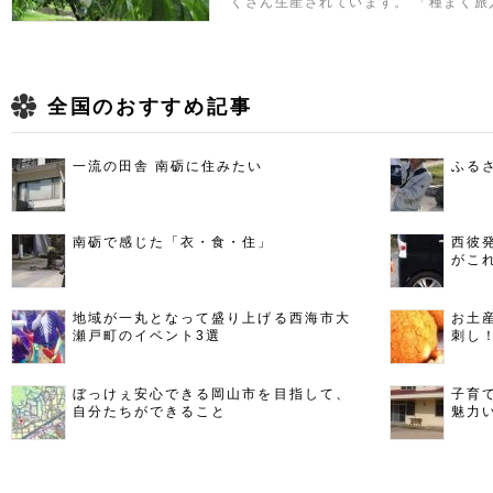
くさん生産されています。 「種まく旅
全国のおすすめ記事
一流の田舎 南砺に住みたい
ふる
南砺で感じた「衣・食・住」
西彼
がこ
地域が一丸となって盛り上げる西海市大
お土
瀬戸町のイベント3選
刺し
ぼっけぇ安心できる岡山市を目指して、
子育
自分たちができること
魅力