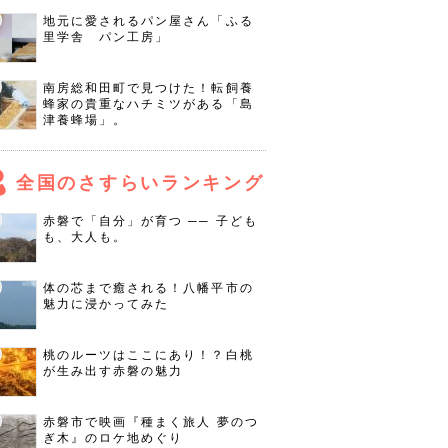
地元に愛されるパン屋さん「ふる
里学舎 パン工房」
南房総和田町で見つけた！転飼養
蜂家の貴重なハチミツがある「島
津養蜂場」。
全国のさすらいランキング
赤磐で「自分」が育つ ── 子ども
も、大人も。
体の芯まで癒される！八幡平市の
魅力に浸かってみた
桃のルーツはここにあり！？白桃
が生み出す赤磐の魅力
赤磐市で映画『種まく旅人 夢のつ
ぎ木』のロケ地めぐり