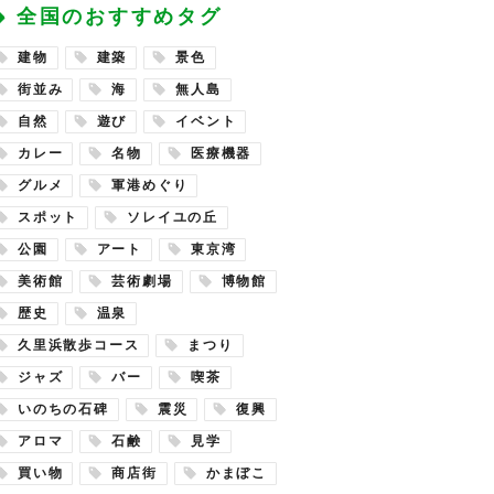
全国のおすすめタグ
建物
建築
景色
街並み
海
無人島
自然
遊び
イベント
カレー
名物
医療機器
グルメ
軍港めぐり
スポット
ソレイユの丘
公園
アート
東京湾
美術館
芸術劇場
博物館
歴史
温泉
久里浜散歩コース
まつり
ジャズ
バー
喫茶
いのちの石碑
震災
復興
アロマ
石鹸
見学
買い物
商店街
かまぼこ