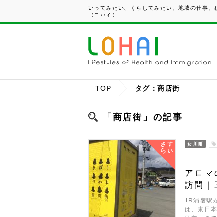
いってみたい、くらしてみたい、地域の仕事、移
（ロハイ）
TOP
タグ：商店街
「商店街」の記事
さす
女川町
らい
アロマ
訪問｜三
JR浦宿駅
は、東日