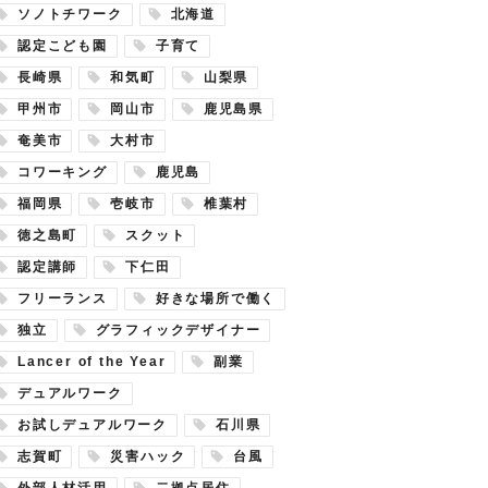
ソノトチワーク
北海道
認定こども園
子育て
長崎県
和気町
山梨県
甲州市
岡山市
鹿児島県
奄美市
大村市
コワーキング
鹿児島
福岡県
壱岐市
椎葉村
徳之島町
スクット
認定講師
下仁田
フリーランス
好きな場所で働く
独立
グラフィックデザイナー
Lancer of the Year
副業
デュアルワーク
お試しデュアルワーク
石川県
志賀町
災害ハック
台風
外部人材活用
二拠点居住