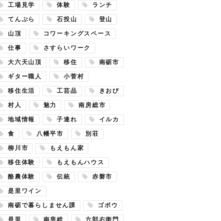
工場見学
体験
ランチ
てんぷら
石投山
登山
山頂
コワーキングスペース
仕事
さすらいワーク
大六天山頂
移住
南砺市
ギター職人
小菅村
移住生活
工芸品
きおび
村人
魅力
南房総市
地域情報
子連れ
イルカ
食
八幡平市
別荘
柳川市
もえもん家
移住体験
もえもんハウス
酪農体験
伝統
赤磐市
是里ワイン
南砺で暮らしません課
ゴボウ
是里
南房総
六郎右衛門