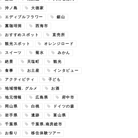
沖ノ島
大徳家
エディブルフラワー
鋸山
藁珈琲洞
西海市
おすすめスポット
直売所
観光スポット
オレンジロード
スイーツ
菊水
みかん
絶景
天塩町
観光
食事
お土産
インタビュー
アクティビティ
子ども
地域情報. グルメ
お酒
地元情報
広島県
府中市
岡山県
白桃
ドイツの森
岩手県
遺跡
富山県
千葉県
千葉県.南房総市
お祭り
移住体験ツアー