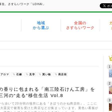
住、さすらいワーク「LOHAI」
地域
全国の
から選ぶ
さすらいワーク
アロマ
石鹸
見学
買い物
商店街
の香りに包まれる「南三陸石けん工房」を
河の“走る”移住生活 Vol.8
から歩いて20分弱の場所にある『きぼうのかね商店街』。ここに
本大震災で被害を受けた商店などが集まっています。黄色い看板が