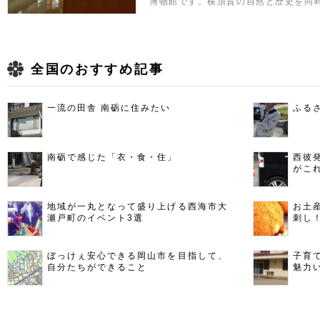
博物館です。横須賀の自然と歴史を同
全国のおすすめ記事
一流の田舎 南砺に住みたい
ふる
南砺で感じた「衣・食・住」
西彼
がこ
地域が一丸となって盛り上げる西海市大
お土
瀬戸町のイベント3選
刺し
ぼっけぇ安心できる岡山市を目指して、
子育
自分たちができること
魅力