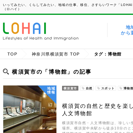
いってみたい、くらしてみたい、地域の仕事、移住、さすらいワーク「LOHAI
（ロハイ）
地
から
TOP
神奈川県横須賀市 TOP
タグ：博物館
横須賀市の「博物館」の記事
地域
横須賀市
自然
スポット
博物
情報
横須賀の自然と歴史を楽
人文博物館
横須賀市自然・人文博物館は、珍しい
場所。横須賀中央駅から徒歩10分のと