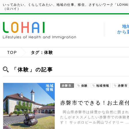
いってみたい、くらしてみたい、地域の仕事、移住、さすらいワーク「LOHAI
（ロハイ）
地
から
TOP
タグ：体験
「体験」の記事
地域
赤磐市.
体験
地域情報
赤磐市
情報
赤磐市でできる！お土産
岡山県赤磐市は緑豊かな自然に囲まれ
たしがオススメしたい赤磐市での体験
す！ サッポロビール岡山ワイナリー 