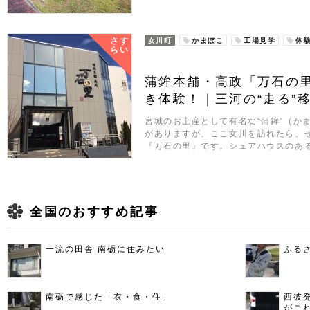
さす
女川町
かまぼこ
工場見学
体
らい
蒲鉾本舗・高政「万石の
き体験！｜三河の“走る”移住
宮城のお土産として有名な“蒲鉾”（か
がありますが、ここ女川を訪れたら、
『万石の里』です。シェアハウスのあ
全国のおすすめ記事
一流の田舎 南砺に住みたい
ふる
南砺で感じた「衣・食・住」
西彼
がこ