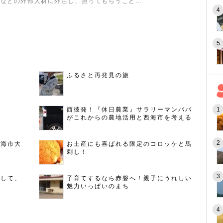
スなどの外部人材に外注し、担ってもらうこと…
ふるさと再発見の旅
西彼発！『休日農業』サラリーマンパパ
がこれからの農地活用と西海市を考える
西海市大
お土産にも喜ばれる限定のコロッケと馬
刺し！
指して、
子育てするなら赤磐へ！親子にうれしい
魅力いっぱいのまち