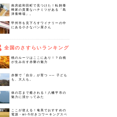
南房総和田町で見つけた！転飼養
蜂家の貴重なハチミツがある「島
津養蜂場」。
甲州市を見下ろすワイナリーの中
にある小さなパン屋さん
全国のさすらいランキング
桃のルーツはここにあり！？白桃
が生み出す赤磐の魅力
赤磐で「自分」が育つ ── 子ども
も、大人も。
体の芯まで癒される！八幡平市の
魅力に浸かってみた
ここが使える！奄美でおすすめの
電源・wi-fi付きコワーキングスペ