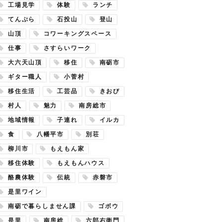
工場見学
体験
ランチ
てんぷら
石投山
登山
山頂
コワーキングスペース
仕事
さすらいワーク
大六天山頂
移住
南砺市
ギター職人
小菅村
移住生活
工芸品
きおび
村人
魅力
南房総市
地域情報
子連れ
イルカ
食
八幡平市
別荘
柳川市
もえもん家
移住体験
もえもんハウス
酪農体験
伝統
赤磐市
是里ワイン
南砺で暮らしません課
ゴボウ
是里
南房総
六郎右衛門