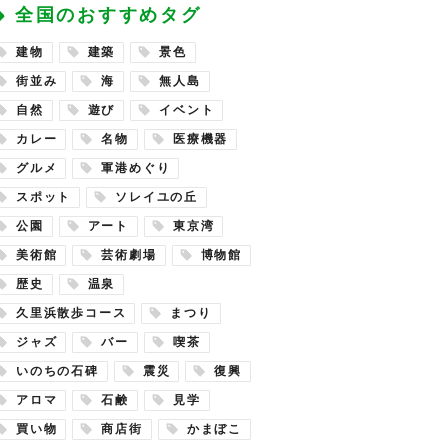
全国のおすすめタグ
建物
建築
景色
街並み
海
無人島
自然
遊び
イベント
カレー
名物
医療機器
グルメ
軍港めぐり
スポット
ソレイユの丘
公園
アート
東京湾
美術館
芸術劇場
博物館
歴史
温泉
久里浜散歩コース
まつり
ジャズ
バー
喫茶
いのちの石碑
震災
復興
アロマ
石鹸
見学
買い物
商店街
かまぼこ