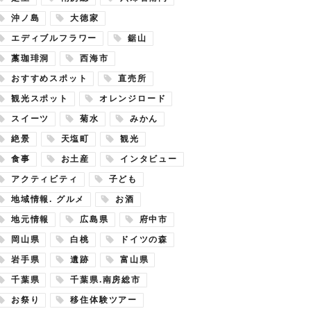
沖ノ島
大徳家
エディブルフラワー
鋸山
藁珈琲洞
西海市
おすすめスポット
直売所
観光スポット
オレンジロード
スイーツ
菊水
みかん
絶景
天塩町
観光
食事
お土産
インタビュー
アクティビティ
子ども
地域情報. グルメ
お酒
地元情報
広島県
府中市
岡山県
白桃
ドイツの森
岩手県
遺跡
富山県
千葉県
千葉県.南房総市
お祭り
移住体験ツアー