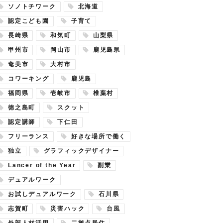
ソノトチワーク
北海道
認定こども園
子育て
長崎県
和気町
山梨県
甲州市
岡山市
鹿児島県
奄美市
大村市
コワーキング
鹿児島
福岡県
壱岐市
椎葉村
徳之島町
スクット
認定講師
下仁田
フリーランス
好きな場所で働く
独立
グラフィックデザイナー
Lancer of the Year
副業
デュアルワーク
お試しデュアルワーク
石川県
志賀町
災害ハック
台風
外部人材活用
二拠点居住