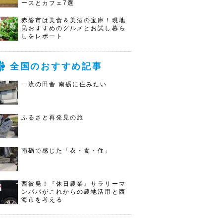
ースとカフェ7選
赤磐市は美食＆美酒の宝庫！現地
民おすすめのグルメとお試し暮ら
しをレポート
全国のおすすめ記事
一流の田舎 南砺に住みたい
ふるさと再発見の旅
南砺で感じた「衣・食・住」
西彼発！『休日農業』サラリーマ
ンパパがこれからの農地活用と西
海市を考える