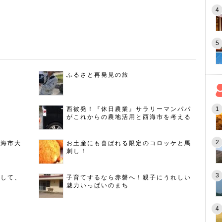
ふるさと再発見の旅
西彼発！『休日農業』サラリーマンパパ
がこれからの農地活用と西海市を考える
西海市大
お土産にも喜ばれる限定のコロッケと馬
刺し！
指して、
子育てするなら赤磐へ！親子にうれしい
魅力いっぱいのまち