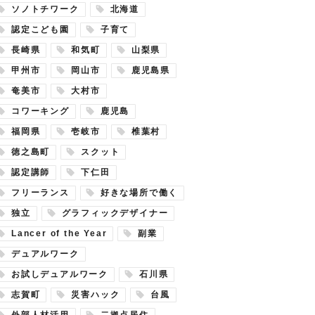
ソノトチワーク
北海道
認定こども園
子育て
長崎県
和気町
山梨県
甲州市
岡山市
鹿児島県
奄美市
大村市
コワーキング
鹿児島
福岡県
壱岐市
椎葉村
徳之島町
スクット
認定講師
下仁田
フリーランス
好きな場所で働く
独立
グラフィックデザイナー
Lancer of the Year
副業
デュアルワーク
お試しデュアルワーク
石川県
志賀町
災害ハック
台風
外部人材活用
二拠点居住