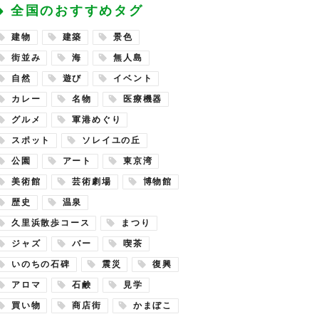
全国のおすすめタグ
建物
建築
景色
街並み
海
無人島
自然
遊び
イベント
カレー
名物
医療機器
グルメ
軍港めぐり
スポット
ソレイユの丘
公園
アート
東京湾
美術館
芸術劇場
博物館
歴史
温泉
久里浜散歩コース
まつり
ジャズ
バー
喫茶
いのちの石碑
震災
復興
アロマ
石鹸
見学
買い物
商店街
かまぼこ