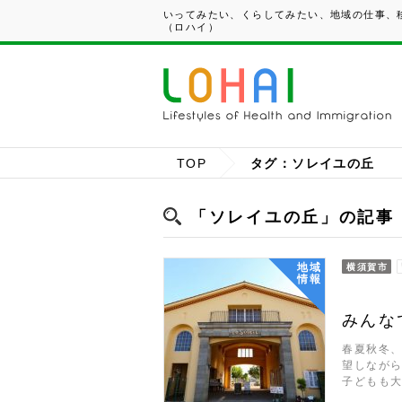
いってみたい、くらしてみたい、地域の仕事、移
（ロハイ）
TOP
タグ：ソレイユの丘
「ソレイユの丘」の記事
地域
横須賀市
情報
みんな
春夏秋冬、
望しなが
子どもも