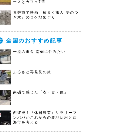
ースとカフェ7選
赤磐市で映画『種まく旅人 夢のつ
ぎ木』のロケ地めぐり
全国のおすすめ記事
一流の田舎 南砺に住みたい
ふるさと再発見の旅
南砺で感じた「衣・食・住」
西彼発！『休日農業』サラリーマ
ンパパがこれからの農地活用と西
海市を考える