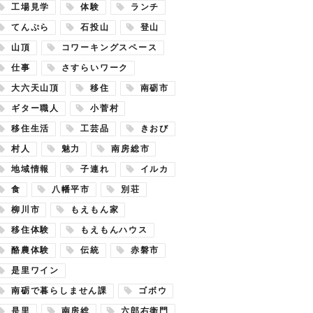
工場見学
体験
ランチ
てんぷら
石投山
登山
山頂
コワーキングスペース
仕事
さすらいワーク
大六天山頂
移住
南砺市
ギター職人
小菅村
移住生活
工芸品
きおび
村人
魅力
南房総市
地域情報
子連れ
イルカ
食
八幡平市
別荘
柳川市
もえもん家
移住体験
もえもんハウス
酪農体験
伝統
赤磐市
是里ワイン
南砺で暮らしません課
ゴボウ
是里
南房総
六郎右衛門