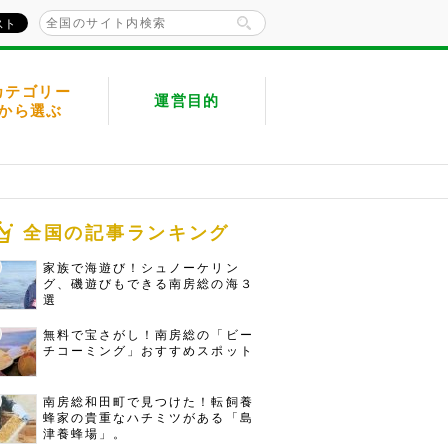
カテゴリー
運営目的
から選ぶ
全国の記事ランキング
家族で海遊び！シュノーケリン
グ、磯遊びもできる南房総の海３
選
無料で宝さがし！南房総の「ビー
チコーミング」おすすめスポット
南房総和田町で見つけた！転飼養
蜂家の貴重なハチミツがある「島
津養蜂場」。