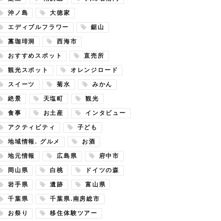
沖ノ島
大徳家
エディブルフラワー
鋸山
藁珈琲洞
西海市
おすすめスポット
直売所
観光スポット
オレンジロード
スイーツ
菊水
みかん
絶景
天塩町
観光
食事
お土産
インタビュー
アクティビティ
子ども
地域情報. グルメ
お酒
地元情報
広島県
府中市
岡山県
白桃
ドイツの森
岩手県
遺跡
富山県
千葉県
千葉県.南房総市
お祭り
移住体験ツアー