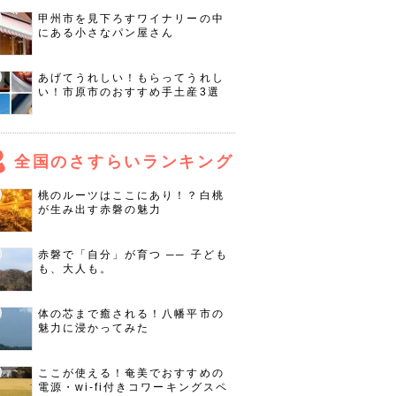
甲州市を見下ろすワイナリーの中
にある小さなパン屋さん
あげてうれしい！もらってうれし
い！市原市のおすすめ手土産3選
全国のさすらいランキング
桃のルーツはここにあり！？白桃
が生み出す赤磐の魅力
赤磐で「自分」が育つ ── 子ども
も、大人も。
体の芯まで癒される！八幡平市の
魅力に浸かってみた
ここが使える！奄美でおすすめの
電源・wi-fi付きコワーキングスペ