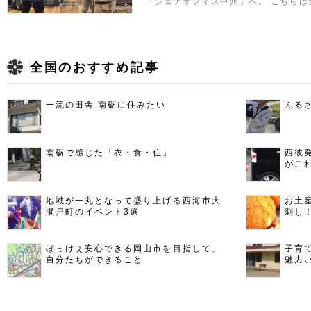
「シェアオフィス甲州」へ。 こちらは
全国のおすすめ記事
一流の田舎 南砺に住みたい
ふる
南砺で感じた「衣・食・住」
西彼
がこ
地域が一丸となって盛り上げる西海市大
お土
瀬戸町のイベント3選
刺し
ぼっけぇ安心できる岡山市を目指して、
子育
自分たちができること
魅力