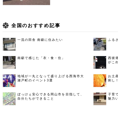
全国のおすすめ記事
一流の田舎 南砺に住みたい
ふる
南砺で感じた「衣・食・住」
西彼
がこ
地域が一丸となって盛り上げる西海市大
お土
瀬戸町のイベント3選
刺し
ぼっけぇ安心できる岡山市を目指して、
子育
自分たちができること
魅力