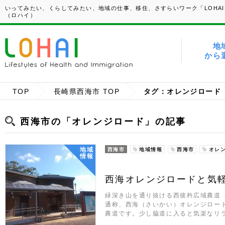
いってみたい、くらしてみたい、地域の仕事、移住、さすらいワーク「LOHAI
（ロハイ）
地
から
TOP
長崎県西海市 TOP
タグ：オレンジロード
西海市の「オレンジロード」の記事
地域
西海市
地域情報
西海市
オレ
情報
西海オレンジロードと気
緑深き山を通り抜ける西彼杵広域農道
通称、西海（さいかい）オレンジロー
農道です。少し脇道に入ると気楽なリ