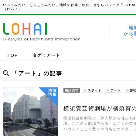
いってみたい、くらしてみたい、地域の仕事、移住、さすらいワーク「LOHAI
（ロハイ）
地
から
TOP
タグ：アート
「アート」の記事
地域
横須賀市
スポット
アート
芸
情報
横須賀芸術劇場が横須賀
横須賀芸術劇場は、汐入駅から徒歩1
場。ここの大劇場である「よこすか芸
ハウス！ここで数々の有名なオペラ、