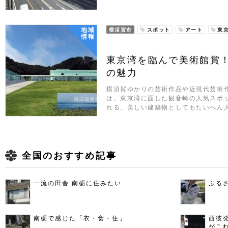
地域
横須賀市
スポット
アート
東
情報
東京湾を臨んで美術館賞
の魅力
横須賀ゆかりの芸術作品や近現代芸術
は、東京湾に面した観音崎の人気スポ
れる、美しい建築物としてもたいへん
全国のおすすめ記事
一流の田舎 南砺に住みたい
ふる
南砺で感じた「衣・食・住」
西彼
がこ