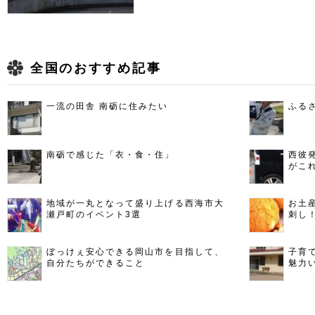
全国のおすすめ記事
一流の田舎 南砺に住みたい
ふる
南砺で感じた「衣・食・住」
西彼
がこ
地域が一丸となって盛り上げる西海市大
お土
瀬戸町のイベント3選
刺し
ぼっけぇ安心できる岡山市を目指して、
子育
自分たちができること
魅力