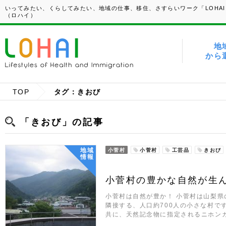
いってみたい、くらしてみたい、地域の仕事、移住、さすらいワーク「LOHAI
（ロハイ）
地
から
TOP
タグ：きおび
「きおび」の記事
地域
小菅村
小菅村
工芸品
きおび
情報
小菅村の豊かな自然が生
小菅村は自然が豊か！ 小菅村は山梨
隣接する、人口約700人の小さな村で
共に、天然記念物に指定されるニホン