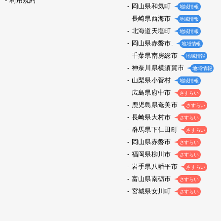
利用規約
岡山県和気町
地域情報
長崎県西海市
地域情報
北海道天塩町
地域情報
岡山県赤磐市.
地域情報
千葉県南房総市
地域情報
神奈川県横須賀市
地域情報
山梨県小菅村
地域情報
広島県府中市
さすらい
鹿児島県奄美市
さすらい
長崎県大村市
さすらい
群馬県下仁田町
さすらい
岡山県赤磐市
さすらい
福岡県柳川市
さすらい
岩手県八幡平市
さすらい
富山県南砺市
さすらい
宮城県女川町
さすらい