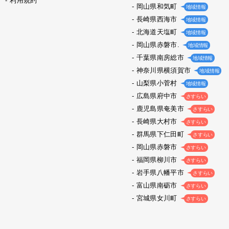
利用規約
岡山県和気町
地域情報
長崎県西海市
地域情報
北海道天塩町
地域情報
岡山県赤磐市.
地域情報
千葉県南房総市
地域情報
神奈川県横須賀市
地域情報
山梨県小菅村
地域情報
広島県府中市
さすらい
鹿児島県奄美市
さすらい
長崎県大村市
さすらい
群馬県下仁田町
さすらい
岡山県赤磐市
さすらい
福岡県柳川市
さすらい
岩手県八幡平市
さすらい
富山県南砺市
さすらい
宮城県女川町
さすらい