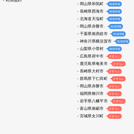
利用規約
岡山県和気町
地域情報
長崎県西海市
地域情報
北海道天塩町
地域情報
岡山県赤磐市.
地域情報
千葉県南房総市
地域情報
神奈川県横須賀市
地域情報
山梨県小菅村
地域情報
広島県府中市
さすらい
鹿児島県奄美市
さすらい
長崎県大村市
さすらい
群馬県下仁田町
さすらい
岡山県赤磐市
さすらい
福岡県柳川市
さすらい
岩手県八幡平市
さすらい
富山県南砺市
さすらい
宮城県女川町
さすらい