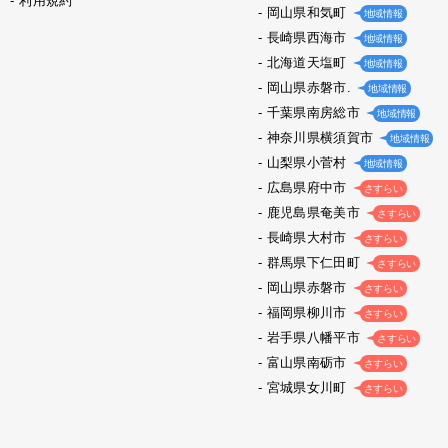
利用規約
岡山県和気町
地域情報
長崎県西海市
地域情報
北海道天塩町
地域情報
岡山県赤磐市.
地域情報
千葉県南房総市
地域情報
神奈川県横須賀市
地域情報
山梨県小菅村
地域情報
広島県府中市
さすらい
鹿児島県奄美市
さすらい
長崎県大村市
さすらい
群馬県下仁田町
さすらい
岡山県赤磐市
さすらい
福岡県柳川市
さすらい
岩手県八幡平市
さすらい
富山県南砺市
さすらい
宮城県女川町
さすらい