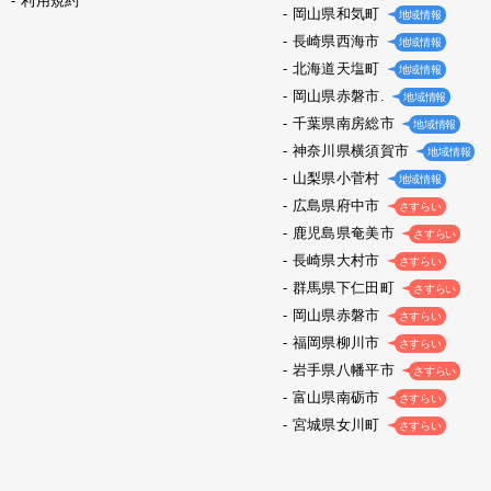
利用規約
岡山県和気町
地域情報
長崎県西海市
地域情報
北海道天塩町
地域情報
岡山県赤磐市.
地域情報
千葉県南房総市
地域情報
神奈川県横須賀市
地域情報
山梨県小菅村
地域情報
広島県府中市
さすらい
鹿児島県奄美市
さすらい
長崎県大村市
さすらい
群馬県下仁田町
さすらい
岡山県赤磐市
さすらい
福岡県柳川市
さすらい
岩手県八幡平市
さすらい
富山県南砺市
さすらい
宮城県女川町
さすらい