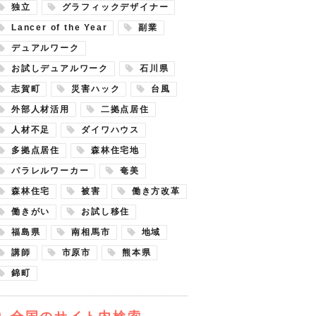
独立
グラフィックデザイナー
Lancer of the Year
副業
デュアルワーク
お試しデュアルワーク
石川県
志賀町
災害ハック
台風
外部人材活用
二拠点居住
人材不足
ダイワハウス
多拠点居住
森林住宅地
パラレルワーカー
奄美
森林住宅
被害
働き方改革
働きがい
お試し移住
福島県
南相馬市
地域
講師
市原市
熊本県
錦町