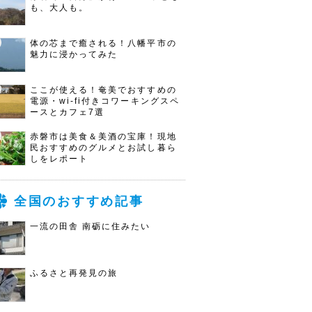
も、大人も。
体の芯まで癒される！八幡平市の
魅力に浸かってみた
ここが使える！奄美でおすすめの
電源・wi-fi付きコワーキングスペ
ースとカフェ7選
赤磐市は美食＆美酒の宝庫！現地
民おすすめのグルメとお試し暮ら
しをレポート
全国のおすすめ記事
一流の田舎 南砺に住みたい
ふるさと再発見の旅