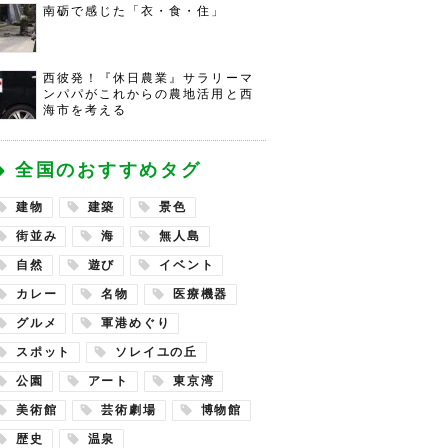
南砺で感じた「衣・食・住」
西彼発！『休日農業』サラリーマ
ンパパがこれからの農地活用と西
海市を考える
全国のおすすめタグ
建物
建築
景色
街並み
海
無人島
自然
遊び
イベント
カレー
名物
医療機器
グルメ
軍港めぐり
スポット
ソレイユの丘
公園
アート
東京湾
美術館
芸術劇場
博物館
歴史
温泉