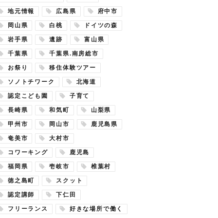
地元情報
広島県
府中市
岡山県
白桃
ドイツの森
岩手県
遺跡
富山県
千葉県
千葉県.南房総市
お祭り
移住体験ツアー
ソノトチワーク
北海道
認定こども園
子育て
長崎県
和気町
山梨県
甲州市
岡山市
鹿児島県
奄美市
大村市
コワーキング
鹿児島
福岡県
壱岐市
椎葉村
徳之島町
スクット
認定講師
下仁田
フリーランス
好きな場所で働く