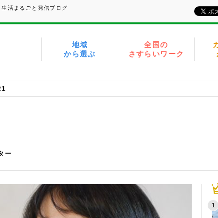
、生活まるごと発信ブログ
地域
全国の
から選ぶ
さすらいワーク
21
イター