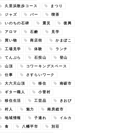
久里浜散歩コース
まつり
ジャズ
バー
喫茶
いのちの石碑
震災
復興
アロマ
石鹸
見学
買い物
商店街
かまぼこ
工場見学
体験
ランチ
てんぷら
石投山
登山
山頂
コワーキングスペース
仕事
さすらいワーク
大六天山頂
移住
南砺市
ギター職人
小菅村
移住生活
工芸品
きおび
村人
魅力
南房総市
地域情報
子連れ
イルカ
食
八幡平市
別荘