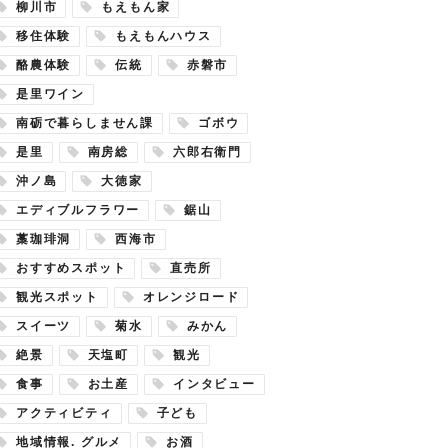
柳川市
もえもん家
移住体験
もえもんハウス
酪農体験
伝統
赤磐市
是里ワイン
南砺で暮らしません課
ゴボウ
是里
南房総
六郎右衛門
沖ノ島
大徳家
エディブルフラワー
鋸山
藁珈琲洞
西海市
おすすめスポット
直売所
観光スポット
オレンジロード
スイーツ
菊水
みかん
絶景
天塩町
観光
食事
お土産
インタビュー
アクティビティ
子ども
地域情報. グルメ
お酒