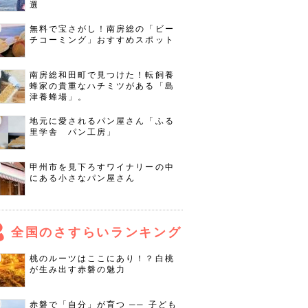
選
無料で宝さがし！南房総の「ビー
チコーミング」おすすめスポット
南房総和田町で見つけた！転飼養
蜂家の貴重なハチミツがある「島
津養蜂場」。
地元に愛されるパン屋さん「ふる
里学舎 パン工房」
甲州市を見下ろすワイナリーの中
にある小さなパン屋さん
全国のさすらいランキング
桃のルーツはここにあり！？白桃
が生み出す赤磐の魅力
赤磐で「自分」が育つ ── 子ども