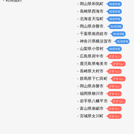
利用規約
岡山県和気町
地域情報
長崎県西海市
地域情報
北海道天塩町
地域情報
岡山県赤磐市.
地域情報
千葉県南房総市
地域情報
神奈川県横須賀市
地域情報
山梨県小菅村
地域情報
広島県府中市
さすらい
鹿児島県奄美市
さすらい
長崎県大村市
さすらい
群馬県下仁田町
さすらい
岡山県赤磐市
さすらい
福岡県柳川市
さすらい
岩手県八幡平市
さすらい
富山県南砺市
さすらい
宮城県女川町
さすらい