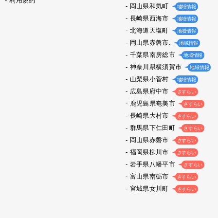
利用規約
岡山県和気町
地域情報
長崎県西海市
地域情報
北海道天塩町
地域情報
岡山県赤磐市.
地域情報
千葉県南房総市
地域情報
神奈川県横須賀市
地域情報
山梨県小菅村
地域情報
広島県府中市
さすらい
鹿児島県奄美市
さすらい
長崎県大村市
さすらい
群馬県下仁田町
さすらい
岡山県赤磐市
さすらい
福岡県柳川市
さすらい
岩手県八幡平市
さすらい
富山県南砺市
さすらい
宮城県女川町
さすらい