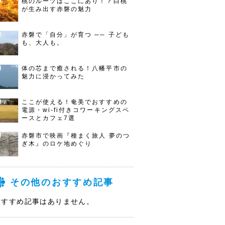
桃のルーツはここにあり！？白桃
が生み出す赤磐の魅力
赤磐で「自分」が育つ ── 子ども
も、大人も。
体の芯まで癒される！八幡平市の
魅力に浸かってみた
ここが使える！奄美でおすすめの
電源・wi-fi付きコワーキングスペ
ースとカフェ7選
赤磐市で映画『種まく旅人 夢のつ
ぎ木』のロケ地めぐり
その他のおすすめ記事
おすすめ記事はありません。