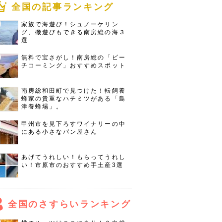
全国の記事ランキング
家族で海遊び！シュノーケリン
グ、磯遊びもできる南房総の海３
選
無料で宝さがし！南房総の「ビー
チコーミング」おすすめスポット
南房総和田町で見つけた！転飼養
蜂家の貴重なハチミツがある「島
津養蜂場」。
甲州市を見下ろすワイナリーの中
にある小さなパン屋さん
あげてうれしい！もらってうれし
い！市原市のおすすめ手土産3選
全国のさすらいランキング