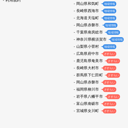
利用規約
岡山県和気町
地域情報
長崎県西海市
地域情報
北海道天塩町
地域情報
岡山県赤磐市.
地域情報
千葉県南房総市
地域情報
神奈川県横須賀市
地域情報
山梨県小菅村
地域情報
広島県府中市
さすらい
鹿児島県奄美市
さすらい
長崎県大村市
さすらい
群馬県下仁田町
さすらい
岡山県赤磐市
さすらい
福岡県柳川市
さすらい
岩手県八幡平市
さすらい
富山県南砺市
さすらい
宮城県女川町
さすらい