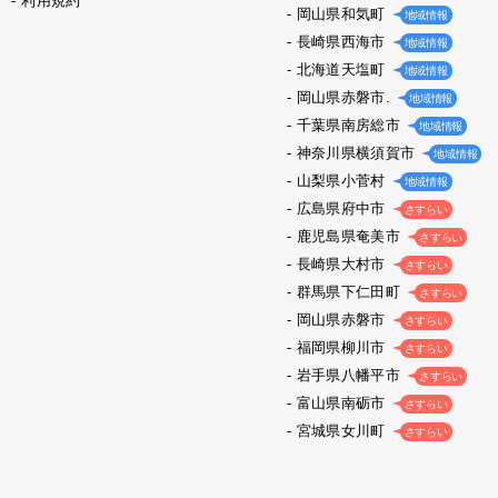
利用規約
岡山県和気町
地域情報
長崎県西海市
地域情報
北海道天塩町
地域情報
岡山県赤磐市.
地域情報
千葉県南房総市
地域情報
神奈川県横須賀市
地域情報
山梨県小菅村
地域情報
広島県府中市
さすらい
鹿児島県奄美市
さすらい
長崎県大村市
さすらい
群馬県下仁田町
さすらい
岡山県赤磐市
さすらい
福岡県柳川市
さすらい
岩手県八幡平市
さすらい
富山県南砺市
さすらい
宮城県女川町
さすらい