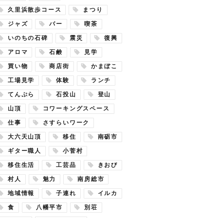
久里浜散歩コース
まつり
ジャズ
バー
喫茶
いのちの石碑
震災
復興
アロマ
石鹸
見学
買い物
商店街
かまぼこ
工場見学
体験
ランチ
てんぷら
石投山
登山
山頂
コワーキングスペース
仕事
さすらいワーク
大六天山頂
移住
南砺市
ギター職人
小菅村
移住生活
工芸品
きおび
村人
魅力
南房総市
地域情報
子連れ
イルカ
食
八幡平市
別荘