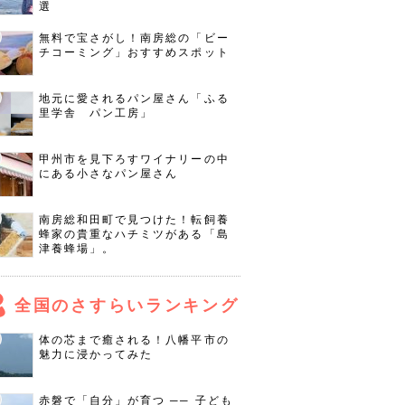
選
無料で宝さがし！南房総の「ビー
チコーミング」おすすめスポット
地元に愛されるパン屋さん「ふる
里学舎 パン工房」
甲州市を見下ろすワイナリーの中
にある小さなパン屋さん
南房総和田町で見つけた！転飼養
蜂家の貴重なハチミツがある「島
津養蜂場」。
全国のさすらいランキング
体の芯まで癒される！八幡平市の
魅力に浸かってみた
赤磐で「自分」が育つ ── 子ども