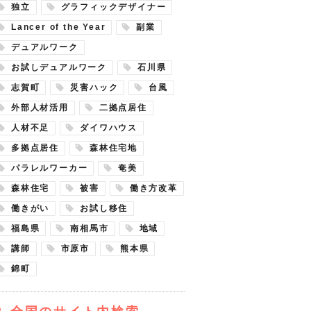
独立
グラフィックデザイナー
Lancer of the Year
副業
デュアルワーク
お試しデュアルワーク
石川県
志賀町
災害ハック
台風
外部人材活用
二拠点居住
人材不足
ダイワハウス
多拠点居住
森林住宅地
パラレルワーカー
奄美
森林住宅
被害
働き方改革
働きがい
お試し移住
福島県
南相馬市
地域
講師
市原市
熊本県
錦町