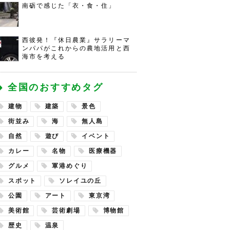
南砺で感じた「衣・食・住」
西彼発！『休日農業』サラリーマ
ンパパがこれからの農地活用と西
海市を考える
全国のおすすめタグ
建物
建築
景色
街並み
海
無人島
自然
遊び
イベント
カレー
名物
医療機器
グルメ
軍港めぐり
スポット
ソレイユの丘
公園
アート
東京湾
美術館
芸術劇場
博物館
歴史
温泉