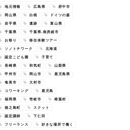
地元情報
広島県
府中市
岡山県
白桃
ドイツの森
岩手県
遺跡
富山県
千葉県
千葉県.南房総市
お祭り
移住体験ツアー
ソノトチワーク
北海道
認定こども園
子育て
長崎県
和気町
山梨県
甲州市
岡山市
鹿児島県
奄美市
大村市
コワーキング
鹿児島
福岡県
壱岐市
椎葉村
徳之島町
スクット
認定講師
下仁田
フリーランス
好きな場所で働く