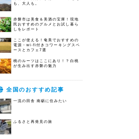
も、大人も。
赤磐市は美食＆美酒の宝庫！現地
民おすすめのグルメとお試し暮ら
しをレポート
ここが使える！奄美でおすすめの
電源・wi-fi付きコワーキングスペ
ースとカフェ7選
桃のルーツはここにあり！？白桃
が生み出す赤磐の魅力
全国のおすすめ記事
一流の田舎 南砺に住みたい
ふるさと再発見の旅