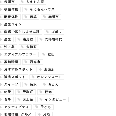
柳川市
もえもん家
移住体験
もえもんハウス
酪農体験
伝統
赤磐市
是里ワイン
南砺で暮らしません課
ゴボウ
是里
南房総
六郎右衛門
沖ノ島
大徳家
エディブルフラワー
鋸山
藁珈琲洞
西海市
おすすめスポット
直売所
観光スポット
オレンジロード
スイーツ
菊水
みかん
絶景
天塩町
観光
食事
お土産
インタビュー
アクティビティ
子ども
地域情報. グルメ
お酒