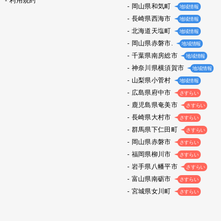
利用規約
岡山県和気町
地域情報
長崎県西海市
地域情報
北海道天塩町
地域情報
岡山県赤磐市.
地域情報
千葉県南房総市
地域情報
神奈川県横須賀市
地域情報
山梨県小菅村
地域情報
広島県府中市
さすらい
鹿児島県奄美市
さすらい
長崎県大村市
さすらい
群馬県下仁田町
さすらい
岡山県赤磐市
さすらい
福岡県柳川市
さすらい
岩手県八幡平市
さすらい
富山県南砺市
さすらい
宮城県女川町
さすらい