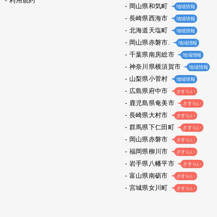
利用規約
岡山県和気町
地域情報
長崎県西海市
地域情報
北海道天塩町
地域情報
岡山県赤磐市.
地域情報
千葉県南房総市
地域情報
神奈川県横須賀市
地域情報
山梨県小菅村
地域情報
広島県府中市
さすらい
鹿児島県奄美市
さすらい
長崎県大村市
さすらい
群馬県下仁田町
さすらい
岡山県赤磐市
さすらい
福岡県柳川市
さすらい
岩手県八幡平市
さすらい
富山県南砺市
さすらい
宮城県女川町
さすらい