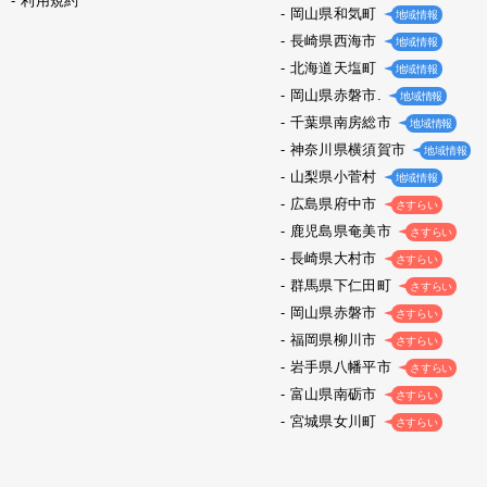
利用規約
岡山県和気町
地域情報
長崎県西海市
地域情報
北海道天塩町
地域情報
岡山県赤磐市.
地域情報
千葉県南房総市
地域情報
神奈川県横須賀市
地域情報
山梨県小菅村
地域情報
広島県府中市
さすらい
鹿児島県奄美市
さすらい
長崎県大村市
さすらい
群馬県下仁田町
さすらい
岡山県赤磐市
さすらい
福岡県柳川市
さすらい
岩手県八幡平市
さすらい
富山県南砺市
さすらい
宮城県女川町
さすらい