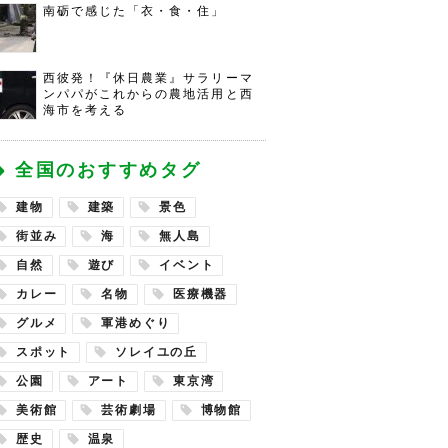
南砺で感じた「衣・食・住」
西彼発！『休日農業』サラリーマ
ンパパがこれからの農地活用と西
海市を考える
全国のおすすめタグ
建物
建築
景色
街並み
海
無人島
自然
遊び
イベント
カレー
名物
医療機器
グルメ
軍港めぐり
スポット
ソレイユの丘
公園
アート
東京湾
美術館
芸術劇場
博物館
歴史
温泉