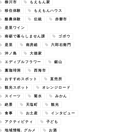
柳川市
もえもん家
移住体験
もえもんハウス
酪農体験
伝統
赤磐市
是里ワイン
南砺で暮らしません課
ゴボウ
是里
南房総
六郎右衛門
沖ノ島
大徳家
エディブルフラワー
鋸山
藁珈琲洞
西海市
おすすめスポット
直売所
観光スポット
オレンジロード
スイーツ
菊水
みかん
絶景
天塩町
観光
食事
お土産
インタビュー
アクティビティ
子ども
地域情報. グルメ
お酒