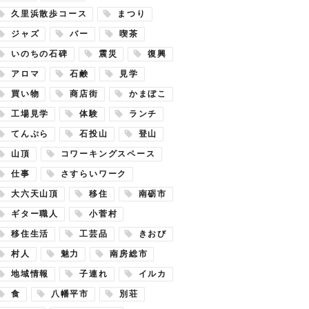
久里浜散歩コース
まつり
ジャズ
バー
喫茶
いのちの石碑
震災
復興
アロマ
石鹸
見学
買い物
商店街
かまぼこ
工場見学
体験
ランチ
てんぷら
石投山
登山
山頂
コワーキングスペース
仕事
さすらいワーク
大六天山頂
移住
南砺市
ギター職人
小菅村
移住生活
工芸品
きおび
村人
魅力
南房総市
地域情報
子連れ
イルカ
食
八幡平市
別荘