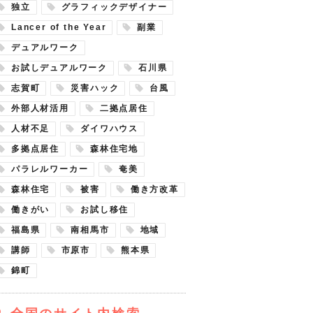
独立
グラフィックデザイナー
Lancer of the Year
副業
デュアルワーク
お試しデュアルワーク
石川県
志賀町
災害ハック
台風
外部人材活用
二拠点居住
人材不足
ダイワハウス
多拠点居住
森林住宅地
パラレルワーカー
奄美
森林住宅
被害
働き方改革
働きがい
お試し移住
福島県
南相馬市
地域
講師
市原市
熊本県
錦町