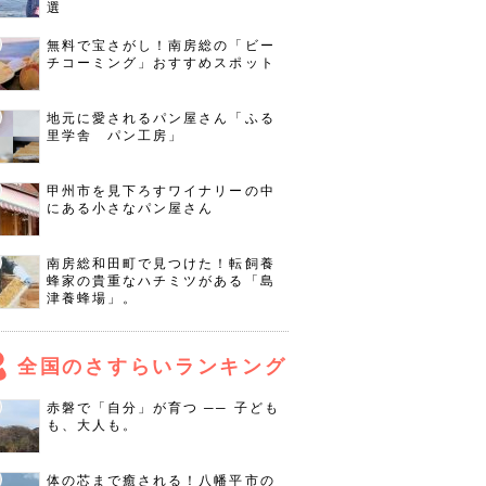
選
無料で宝さがし！南房総の「ビー
チコーミング」おすすめスポット
地元に愛されるパン屋さん「ふる
里学舎 パン工房」
甲州市を見下ろすワイナリーの中
にある小さなパン屋さん
南房総和田町で見つけた！転飼養
蜂家の貴重なハチミツがある「島
津養蜂場」。
全国のさすらいランキング
赤磐で「自分」が育つ ── 子ども
も、大人も。
体の芯まで癒される！八幡平市の