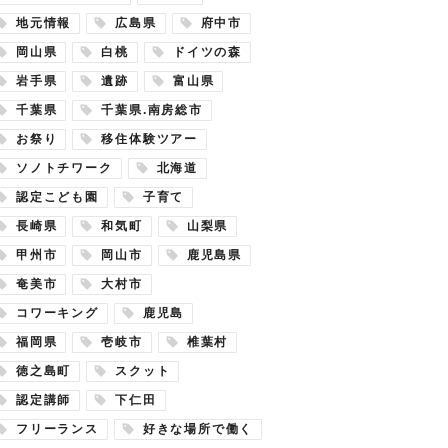
地元情報
広島県
府中市
岡山県
白桃
ドイツの森
岩手県
遺跡
富山県
千葉県
千葉県.南房総市
お祭り
移住体験ツアー
ソノトチワーク
北海道
認定こども園
子育て
長崎県
和気町
山梨県
甲州市
岡山市
鹿児島県
奄美市
大村市
コワーキング
鹿児島
福岡県
壱岐市
椎葉村
徳之島町
スクット
認定講師
下仁田
フリーランス
好きな場所で働く