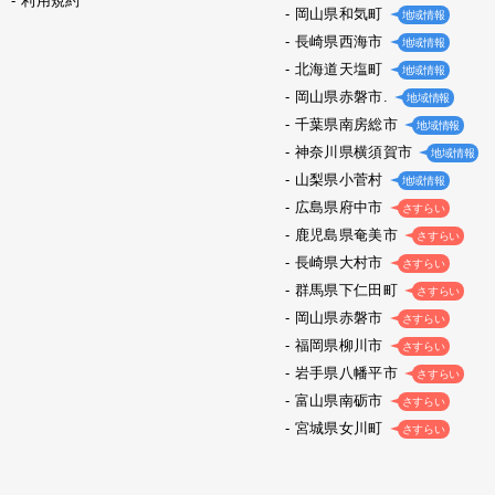
利用規約
岡山県和気町
地域情報
長崎県西海市
地域情報
北海道天塩町
地域情報
岡山県赤磐市.
地域情報
千葉県南房総市
地域情報
神奈川県横須賀市
地域情報
山梨県小菅村
地域情報
広島県府中市
さすらい
鹿児島県奄美市
さすらい
長崎県大村市
さすらい
群馬県下仁田町
さすらい
岡山県赤磐市
さすらい
福岡県柳川市
さすらい
岩手県八幡平市
さすらい
富山県南砺市
さすらい
宮城県女川町
さすらい