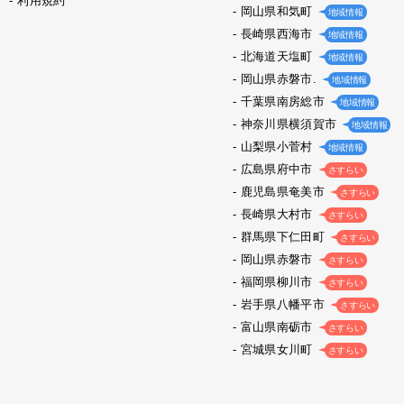
利用規約
岡山県和気町
地域情報
長崎県西海市
地域情報
北海道天塩町
地域情報
岡山県赤磐市.
地域情報
千葉県南房総市
地域情報
神奈川県横須賀市
地域情報
山梨県小菅村
地域情報
広島県府中市
さすらい
鹿児島県奄美市
さすらい
長崎県大村市
さすらい
群馬県下仁田町
さすらい
岡山県赤磐市
さすらい
福岡県柳川市
さすらい
岩手県八幡平市
さすらい
富山県南砺市
さすらい
宮城県女川町
さすらい