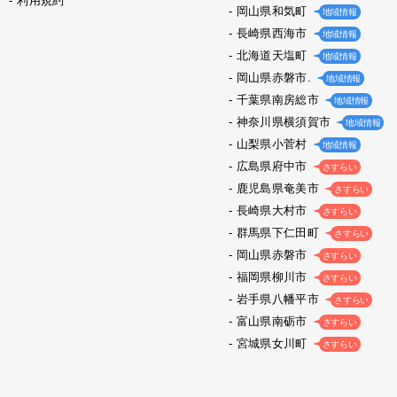
利用規約
岡山県和気町
地域情報
長崎県西海市
地域情報
北海道天塩町
地域情報
岡山県赤磐市.
地域情報
千葉県南房総市
地域情報
神奈川県横須賀市
地域情報
山梨県小菅村
地域情報
広島県府中市
さすらい
鹿児島県奄美市
さすらい
長崎県大村市
さすらい
群馬県下仁田町
さすらい
岡山県赤磐市
さすらい
福岡県柳川市
さすらい
岩手県八幡平市
さすらい
富山県南砺市
さすらい
宮城県女川町
さすらい